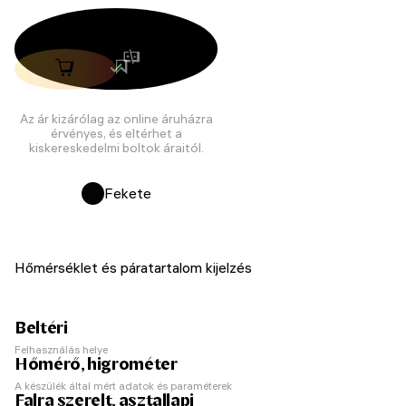
Az ár kizárólag az online áruházra
érvényes, és eltérhet a
kiskereskedelmi boltok áraitól.
Fekete
Hőmérséklet és páratartalom kijelzés
Beltéri
Felhasználás helye
Hőmérő, higrométer
A készülék által mért adatok és paraméterek
Falra szerelt, asztallapi