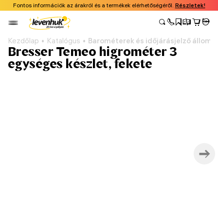
Fontos információk az árakról és a termékek elérhetőségéről.
Részletek!
Kezdőlap
Katalógus
Barométerek és időjárásjelző állomá
Bresser Temeo higrométer 3
egységes készlet, fekete