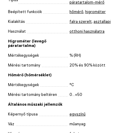
páratartalom-mérő
Beépített funkciók
hőmérő
,
higrométer
Kialakítás
falra szerelt
,
asztallapi
Használat
otthoni használatra
Higrométer (levegő
páratartalma)
Mértékegységek
% (RH)
Mérési tartomány
20% és 90% között
Hőmérő (hőmérséklet)
Mértékegységek
°C
Mérési tartomány beltéren
0...+50
Általános műszaki jellemzők
Képernyő típusa
egyszínű
Váz
műanyag