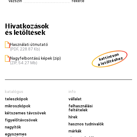
Vázszín
fekete
Hivatkozások
és letöltések
Használati útmutató
(PDF, 228.87 Kb)
kattintson
a letöltéshez
Nagyfelbontású képek (zip)
(ZIP, 54.27 Mb)
katalógus
info
teleszkópok
vállalat
mikroszkópok
felhasználási
feltételek
kétszemes távcsövek
hírek
figyelőtávcsövek
hasznos tudnivalók
nagyítók
márkák
egyszemes