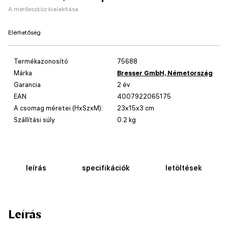
A mérőeszköz kialakítása
Elérhetőség
Termékazonosító
75688
Márka
Bresser GmbH, Németország
Garancia
2 év
EAN
4007922065175
A csomag méretei (HxSzxM):
23x15x3 cm
Szállítási súly
0.2 kg
leírás
specifikációk
letöltések
Leírás