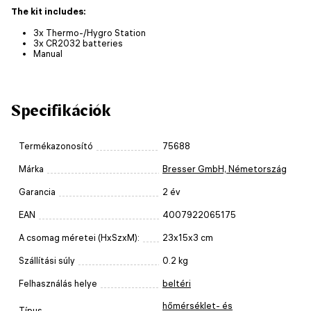
The kit includes:
3x Thermo-/Hygro Station
3x CR2032 batteries
Manual
Specifikációk
Termékazonosító
75688
Márka
Bresser GmbH, Németország
Garancia
2 év
EAN
4007922065175
A csomag méretei (HxSzxM):
23x15x3 cm
Szállítási súly
0.2 kg
Felhasználás helye
beltéri
hőmérséklet- és
Típus