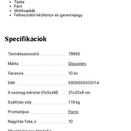
Táska
Pánt
Védősapkák
Felhasználói kézikönyv és garanciajegy
Specifikációk
Termékazonosító
78665
Márka
Discovery
Garancia
10 év
EAN
5905555000114
A csomag méretei (HxSzxM):
21x20x8 cm
Szállítási súly
1.19 kg
Prizmatípus
Porro
Nagyítás foka, x
10