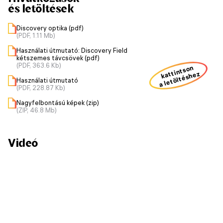
és letöltések
Discovery optika (pdf)
(PDF, 1.11 Mb)
Használati útmutató: Discovery Field
kétszemes távcsövek (pdf)
(PDF, 363.6 Kb)
kattintson
a letöltéshez
Használati útmutató
(PDF, 228.87 Kb)
Nagyfelbontású képek (zip)
(ZIP, 46.8 Mb)
Videó