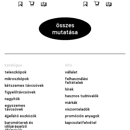
összes
mutatása
katalógus
info
teleszkópok
vállalat
mikroszkópok
felhasználási
feltételek
kétszemes távcsövek
hírek
figyelőtávcsövek
hasznos tudnivalók
nagyítók
márkák
egyszemes
távcsövek
viszonteladók
éjjellátó eszközök
promóciós anyagok
barométerek és
kapcsolatfelvétel
időjárásjelző