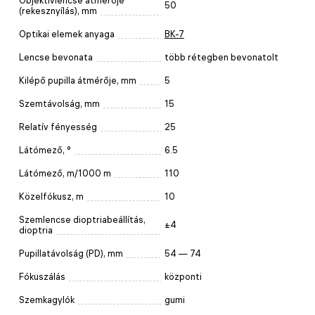
Objektívlencse átmérője
50
(rekesznyílás), mm
Optikai elemek anyaga
BK-7
Lencse bevonata
több rétegben bevonatolt
Kilépő pupilla átmérője, mm
5
Szemtávolság, mm
15
Relatív fényesség
25
Látómező, °
6.5
Látómező, m/1000 m
110
Közelfókusz, m
10
Szemlencse dioptriabeállítás,
±4
dioptria
Pupillatávolság (PD), mm
54 — 74
Fókuszálás
központi
Szemkagylók
gumi