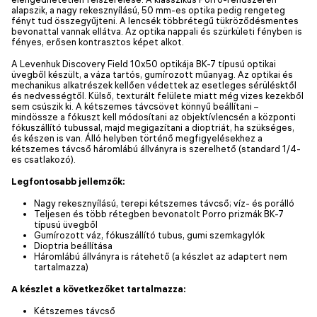
alapszik, a nagy rekesznyílású, 50 mm-es optika pedig rengeteg
fényt tud összegyűjteni. A lencsék többrétegű tükröződésmentes
bevonattal vannak ellátva. Az optika nappali és szürkületi fényben is
fényes, erősen kontrasztos képet alkot.
A Levenhuk Discovery Field 10x50 optikája BK-7 típusú optikai
üvegből készült, a váza tartós, gumírozott műanyag. Az optikai és
mechanikus alkatrészek kellően védettek az esetleges sérülésktől
és nedvességtől. Külső, texturált felülete miatt még vizes kezekből
sem csúszik ki. A kétszemes távcsövet könnyű beállítani –
mindössze a fókuszt kell módosítani az objektívlencsén a központi
fókuszállító tubussal, majd megigazítani a dioptriát, ha szükséges,
és készen is van. Álló helyben történő megfigyelésekhez a
kétszemes távcső háromlábú állványra is szerelhető (standard 1/4-
es csatlakozó).
Legfontosabb jellemzők:
Nagy rekesznyílású, terepi kétszemes távcső; víz- és porálló
Teljesen és több rétegben bevonatolt Porro prizmák BK-7
típusú üvegből
Gumírozott váz, fókuszállító tubus, gumi szemkagylók
Dioptria beállítása
Háromlábú állványra is rátehető (a készlet az adaptert nem
tartalmazza)
A készlet a következőket tartalmazza:
Kétszemes távcső