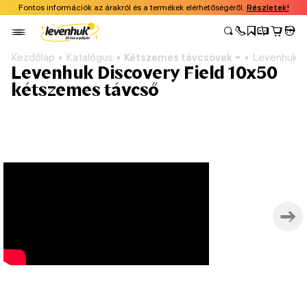
Fontos információk az árakról és a termékek elérhetőségéről.
Részletek!
Kezdőlap
Katalógus
Kétszemes távcsövek
Levenhuk D
Levenhuk Discovery Field 10x50
kétszemes távcső