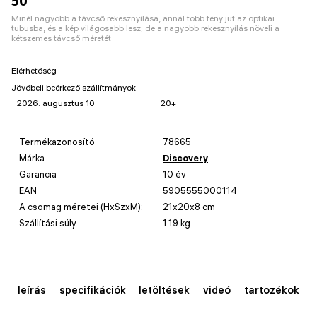
50
Minél nagyobb a távcső rekesznyílása, annál több fény jut az optikai
tubusba, és a kép világosabb lesz; de a nagyobb rekesznyílás növeli a
kétszemes távcső méretét
Elérhetőség
Jövőbeli beérkező szállítmányok
2026. augusztus 10
20+
Termékazonosító
78665
Márka
Discovery
Garancia
10 év
EAN
5905555000114
A csomag méretei (HxSzxM):
21x20x8 cm
Szállítási súly
1.19 kg
leírás
specifikációk
letöltések
videó
tartozékok