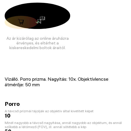
Az ár kizárólag az online áruházra
érvényes, és eltérhet a
kiskereskedelmi boltok áraitól.
Vízálló. Porro prizma. Nagyítás: 10x. Objektívlencse
átmérője: 50 mm
Porro
A távcső prizmái tájolják az objektív által kivetített képet
10
Minél nagyobb a távcső nagyítása, annál nagyobb az objektum, és annál
szűkebb a látómező (FOV), ill. annál sötétebb a kép