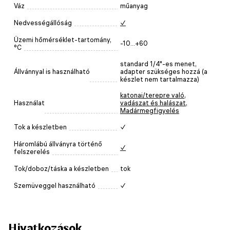
Váz
műanyag
Nedvességállóság
✓
Üzemi hőmérséklet-tartomány,
-10...+60
°C
standard 1/4"-es menet,
Állvánnyal is használható
adapter szükséges hozzá (a
készlet nem tartalmazza)
katonai/terepre való
,
Használat
vadászat és halászat
,
Madármegfigyelés
Tok a készletben
✓
Háromlábú állványra történő
✓
felszerelés
Tok/doboz/táska a készletben
tok
Szemüveggel használható
✓
Hivatkozások