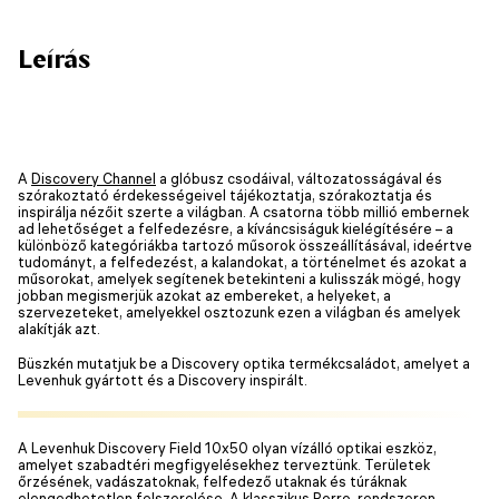
Leírás
A
Discovery Channel
a glóbusz csodáival, változatosságával és
szórakoztató érdekességeivel tájékoztatja, szórakoztatja és
inspirálja nézőit szerte a világban. A csatorna több millió embernek
ad lehetőséget a felfedezésre, a kíváncsiságuk kielégítésére – a
különböző kategóriákba tartozó műsorok összeállításával, ideértve
tudományt, a felfedezést, a kalandokat, a történelmet és azokat a
műsorokat, amelyek segítenek betekinteni a kulisszák mögé, hogy
jobban megismerjük azokat az embereket, a helyeket, a
szervezeteket, amelyekkel osztozunk ezen a világban és amelyek
alakítják azt.
Büszkén mutatjuk be a Discovery optika termékcsaládot, amelyet a
Levenhuk gyártott és a Discovery inspirált.
A Levenhuk Discovery Field 10x50 olyan vízálló optikai eszköz,
amelyet szabadtéri megfigyelésekhez terveztünk. Területek
őrzésének, vadászatoknak, felfedező utaknak és túráknak
elengedhetetlen felszerelése. A klasszikus Porro-rendszeren