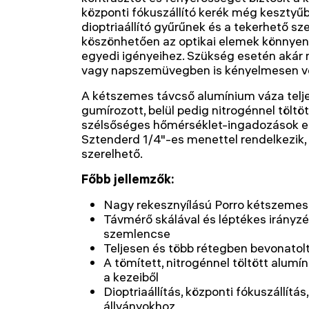
központi fókuszállító kerék még kesztyűb
dioptriaállító gyűrűnek és a tekerhető 
köszönhetően az optikai elemek könnyen 
egyedi igényeihez. Szükség esetén akár
vagy napszemüvegben is kényelmesen v
A kétszemes távcső alumínium váza teljes
gumírozott, belül pedig nitrogénnel töltö
szélsőséges hőmérséklet-ingadozások e
Sztenderd 1/4"-es menettel rendelkezik,
szerelhető.
Főbb jellemzők:
Nagy rekesznyílású Porro kétszemes
Távmérő skálával és léptékes irányz
szemlencse
Teljesen és több rétegben bevonatolt
A tömített, nitrogénnel töltött alum
a kezeiből
Dioptriaállítás, központi fókuszállítá
állványokhoz