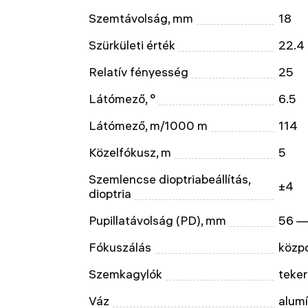
Szemtávolság, mm
18
Szürkületi érték
22.4
Relatív fényesség
25
Látómező, °
6.5
Látómező, m/1000 m
114
Közelfókusz, m
5
Szemlencse dioptriabeállítás,
±4
dioptria
Pupillatávolság (PD), mm
56 —
Fókuszálás
közp
Szemkagylók
teke
Váz
alum