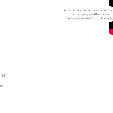
Az ár kizárólag az online áruhá
érvényes, és eltérhet a
kiskereskedelmi boltok áraitó
a
nnál
ás