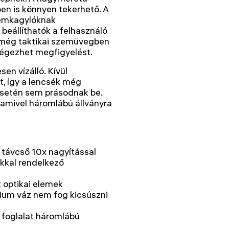
en is könnyen tekerhető. A
szemkagylóknak
beállíthatók a felhasználó
 még taktikai szemüvegben
égezhet megfigyelést.
en vízálló. Kívül
tt, így a lencsék még
setén sem prásodnak be.
 amivel háromlábú állványra
 távcső 10x nagyítással
ékkal rendelkező
 optikai elemek
ínium váz nem fog kicsúszni
s, foglalat háromlábú