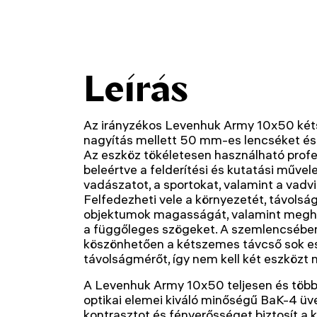
Leírás
Az irányzékos Levenhuk Army 10x50 két
nagyítás mellett 50 mm-es lencséket és ma
Az eszköz tökéletesen használható profes
beleértve a felderítési és kutatási művel
vadászatot, a sportokat, valamint a vadvil
Felfedezheti vele a környezetét, távolsá
objektumok magasságát, valamint meghat
a függőleges szögeket. A szemlencsében
köszönhetően a kétszemes távcső sok es
távolságmérőt, így nem kell két eszközt 
A Levenhuk Army 10x50 teljesen és több
optikai elemei kiváló minőségű BaK-4 üv
kontrasztot és fényerősséget biztosít a