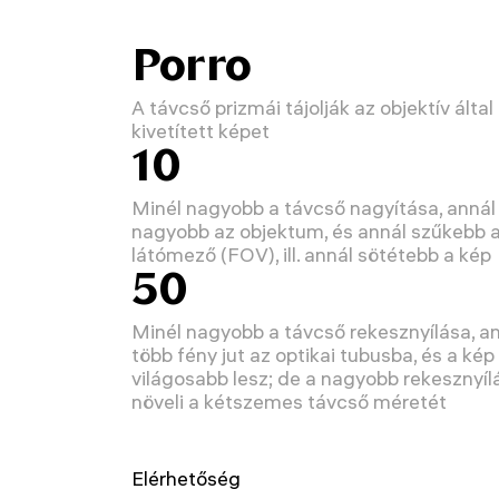
Porro
A távcső prizmái tájolják az objektív által
kivetített képet
10
Minél nagyobb a távcső nagyítása, annál
nagyobb az objektum, és annál szűkebb 
látómező (FOV), ill. annál sötétebb a kép
50
Minél nagyobb a távcső rekesznyílása, a
több fény jut az optikai tubusba, és a kép
világosabb lesz; de a nagyobb rekesznyíl
növeli a kétszemes távcső méretét
Elérhetőség