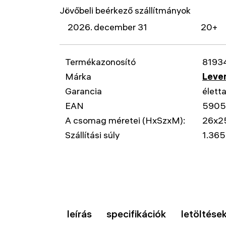
Jövőbeli beérkező szállítmányok
2026. december 31
20+
Termékazonosító
8193
Márka
Leven
Garancia
élett
EAN
5905
A csomag méretei (HxSzxM):
26x2
Szállítási súly
1.365
leírás
specifikációk
letöltése