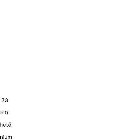
 73
onti
rhető
ínium