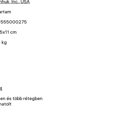
huk, Inc., USA
artam
5555000275
5x11 cm
5 kg
4
sen és több rétegben
natolt