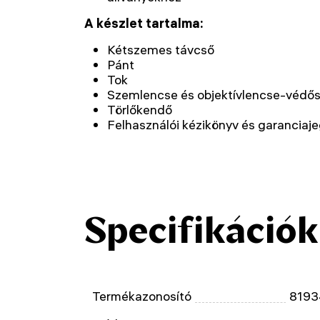
A készlet tartalma:
Kétszemes távcső
Pánt
Tok
Szemlencse és objektívlencse-védő
Törlőkendő
Felhasználói kézikönyv és garanciaj
Specifikációk
Termékazonosító
8193