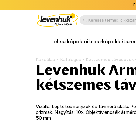
F
teleszkópok
mikroszkópok
kétsze
Kezdőlap
Katalógus
Kétszemes távcsövek
Levenhuk Arm
kétszemes táv
Vízálló. Léptékes irányzék és távmérő skála. Po
prizmák. Nagyítás: 10x. Objektívlencsék átmérő
50 mm