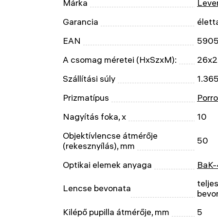
Márka
Leven
Garancia
élett
EAN
590
A csomag méretei (HxSzxM):
26x2
Szállítási súly
1.36
Prizmatípus
Porro
Nagyítás foka, x
10
Objektívlencse átmérője
50
(rekesznyílás), mm
Optikai elemek anyaga
BaK-
telje
Lencse bevonata
bevo
Kilépő pupilla átmérője, mm
5