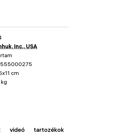
4
huk, Inc., USA
artam
555000275
5x11 cm
 kg
k
videó
tartozékok