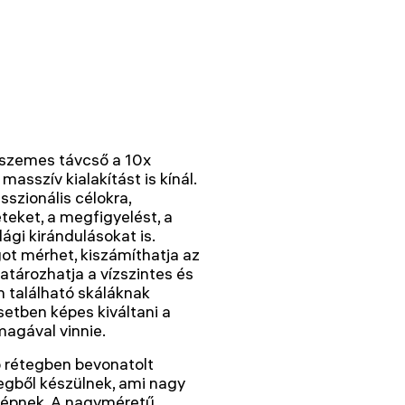
szemes távcső a 10x
sszív kialakítást is kínál.
szionális célokra,
eteket, a megfigyelést, a
ági kirándulásokat is.
got mérhet, kiszámíthatja az
ározhatja a vízszintes és
 található skáláknak
etben képes kiváltani a
magával vinnie.
 rétegben bevonatolt
egből készülnek, ami nagy
 képnek. A nagyméretű