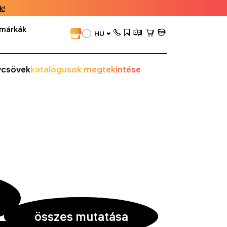
k!
márkák
HU
vcsövek
katalógusok megtekintése
összes mutatása