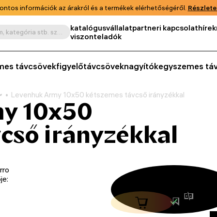
ontos információk az árakról és a termékek elérhetőségéről.
Részlete
katalógus
vállalat
partneri kapcsolat
hírek
Keresés termék, cikkszám, kategória stb. szerint
viszonteladók
mes távcsövek
figyelőtávcsövek
nagyítók
egyszemes tá
Levenhuk Army 10x50 kétszemes távcső irányzékkal
y 10x50
cső irányzékkal
rro
je: