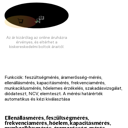
Az ár kizárólag az online áruházra
érvényes, és eltérhet a
kiskereskedelmi boltok áraitól.
Funkciók: feszültségmérés, áramerősség-mérés,
ellenállásmérés, kapacitásmérés, frekvenciamérés,
munkaciklusmérés, hőelemes érzékelés, szakadásvizsgálat,
diódateszt, NCV, elemteszt. A mérési határérték
automatikus és kézi kiválasztása
Ellenállásmérés, feszültségmérés,
frekvenciamérés, hőelem, kapacitásmérés,