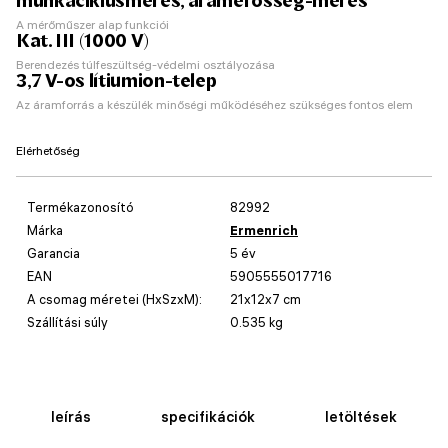
munkaciklusmérés, áramerősség-mérés
A mérőműszer alap funkciói
Kat. III (1000 V)
Berendezés túlfeszültség-védelmi osztályozása
3,7 V-os lítiumion-telep
Az áramforrás a készülék minőségi működéséhez szükséges fontos elem
Elérhetőség
Termékazonosító
82992
Márka
Ermenrich
Garancia
5 év
EAN
5905555017716
A csomag méretei (HxSzxM):
21x12x7 cm
Szállítási súly
0.535 kg
leírás
specifikációk
letöltések