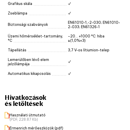
Grafikus skála
✓
Zseblámpa
✓
EN61010-1,-2-030; EN61010-
Biztonsági szabványok
2-033; EN61326-1
Üzemi hőmérséklet-tartomány,
−20... +1000 °C: hiba
°C
±(1,0%+3)
Tápellátás
3,7 V-os lítiumion-telep
Lemerülőben lévő elem
✓
jelzőlámpája
Automatikus kikapcsolás
✓
Hivatkozások
és letöltések
Használati útmutató
(PDF, 228.87 Kb)
Ermenrich mérőeszközök (pdf)