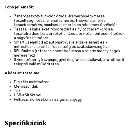
Főbb jellemzők:
7 mérőeszköz-funkciót ötvöz: áramerősség-mérés,
feszültségmérés, ellenállásmérés, frekvenciamérés,
kapacitásmérés, munkaciklusmérés és hőelemes érzékelés
Teszteli a kábeleket rövidre zárt és nyitott áramkörökre,
teszteli a diódákat, érzékeli a fázist, érintésmentesen érzékeli
a nagyfeszültséget
Smart üzemmód az automatikus jelérzékeléshez és -
méréshez: ellenállás, feszültség és szakadásvizsgálat
REL funkció (referenciapont beállítása a relatív mennyiségek
méréséhez)
Színes képernyő számjeggyel és grafikus skálával, újratölthető
telepről való működtetés
A készlet tartalma:
Digitális multiméter
Mérőszondák
Tok
USB-töltőkábel
Felhasználói kézikönyv és garanciajegy
Specifikációk