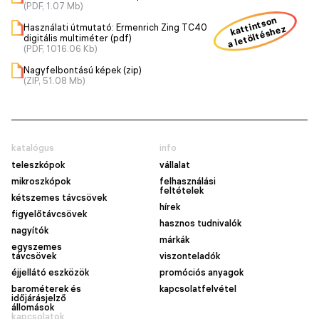
(PDF, 1.07 Mb)
kattintson
Használati útmutató: Ermenrich Zing TC40
a letöltéshez
digitális multiméter (pdf)
(PDF, 1016.06 Kb)
Nagyfelbontású képek (zip)
(ZIP, 51.08 Mb)
katalógus
info
teleszkópok
vállalat
mikroszkópok
felhasználási
feltételek
kétszemes távcsövek
hírek
figyelőtávcsövek
hasznos tudnivalók
nagyítók
márkák
egyszemes
távcsövek
viszonteladók
éjjellátó eszközök
promóciós anyagok
barométerek és
kapcsolatfelvétel
időjárásjelző
állomások
kapcsolatok