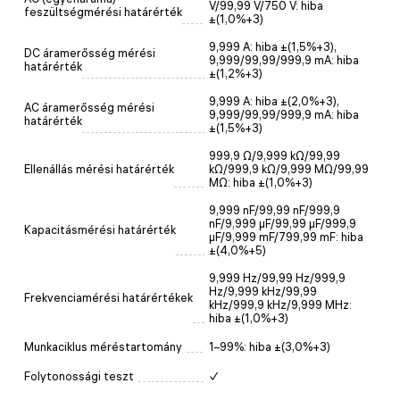
V/99,99 V/750 V: hiba
feszültségmérési határérték
±(1,0%+3)
9,999 A: hiba ±(1,5%+3),
DC áramerősség mérési
9,999/99,99/999,9 mA: hiba
határérték
±(1,2%+3)
9,999 A: hiba ±(2,0%+3),
AC áramerősség mérési
9,999/99,99/999,9 mA: hiba
határérték
±(1,5%+3)
999,9 Ω/9,999 kΩ/99,99
Ellenállás mérési határérték
kΩ/999,9 kΩ/9,999 MΩ/99,99
MΩ: hiba ±(1,0%+3)
9,999 nF/99,99 nF/999,9
nF/9,999 µF/99,99 µF/999,9
Kapacitásmérési határérték
µF/9,999 mF/799,99 mF: hiba
±(4,0%+5)
9,999 Hz/99,99 Hz/999,9
Hz/9,999 kHz/99,99
Frekvenciamérési határértékek
kHz/999,9 kHz/9,999 MHz:
hiba ±(1,0%+3)
Munkaciklus méréstartomány
1–99%: hiba ±(3,0%+3)
Folytonossági teszt
✓