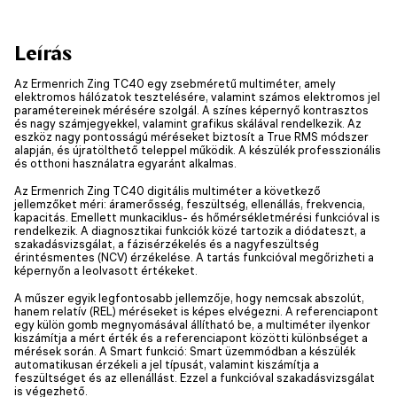
Leírás
Az Ermenrich Zing TC40 egy zsebméretű multiméter, amely
elektromos hálózatok tesztelésére, valamint számos elektromos jel
paramétereinek mérésére szolgál. A színes képernyő kontrasztos
és nagy számjegyekkel, valamint grafikus skálával rendelkezik. Az
eszköz nagy pontosságú méréseket biztosít a True RMS módszer
alapján, és újratölthető teleppel működik. A készülék professzionális
és otthoni használatra egyaránt alkalmas.
Az Ermenrich Zing TC40 digitális multiméter a következő
jellemzőket méri: áramerősség, feszültség, ellenállás, frekvencia,
kapacitás. Emellett munkaciklus- és hőmérsékletmérési funkcióval is
rendelkezik. A diagnosztikai funkciók közé tartozik a diódateszt, a
szakadásvizsgálat, a fázisérzékelés és a nagyfeszültség
érintésmentes (NCV) érzékelése. A tartás funkcióval megőrizheti a
képernyőn a leolvasott értékeket.
A műszer egyik legfontosabb jellemzője, hogy nemcsak abszolút,
hanem relatív (REL) méréseket is képes elvégezni. A referenciapont
egy külön gomb megnyomásával állítható be, a multiméter ilyenkor
kiszámítja a mért érték és a referenciapont közötti különbséget a
mérések során. A Smart funkció: Smart üzemmódban a készülék
automatikusan érzékeli a jel típusát, valamint kiszámítja a
feszültséget és az ellenállást. Ezzel a funkcióval szakadásvizsgálat
is végezhető.