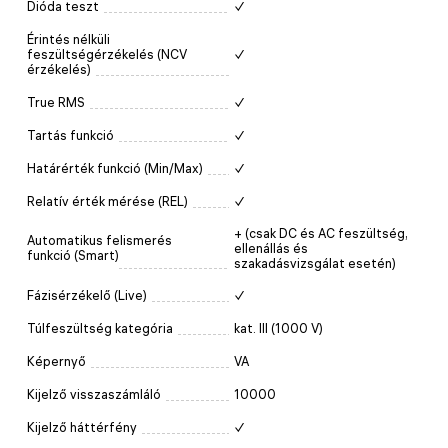
Dióda teszt
✓
Érintés nélküli
feszültségérzékelés (NCV
✓
érzékelés)
True RMS
✓
Tartás funkció
✓
Határérték funkció (Min/Max)
✓
Relatív érték mérése (REL)
✓
+ (csak DC és AC feszültség,
Automatikus felismerés
ellenállás és
funkció (Smart)
szakadásvizsgálat esetén)
Fázisérzékelő (Live)
✓
Túlfeszültség kategória
kat. III (1000 V)
Képernyő
VA
Kijelző visszaszámláló
10000
Kijelző háttérfény
✓