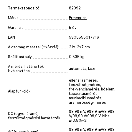
Termékazonosító
82992
Márka
Ermenrich
Garancia
5 év
EAN
5905555017716
A csomag méretei (HxSzxM):
21x12x7 cm
Szállítási súly
0.535 kg
A mérési határérték
automata, kézi
kiválasztása
ellenállásmérés,
feszültségmérés,
frekvenciamérés, hőelem,
Alapfunkciók
kapacitásmérés,
munkaciklusmérés,
áramerősség-mérés
99,99 mV/999,9 mV/9,999
DC (egyenáramú)
V/99,99 V/999,9 V: hiba
feszültségmérési határérték
±(0,5%+3)
99,99 mV/999,9 mV/9,999
AC (egyenáramú)