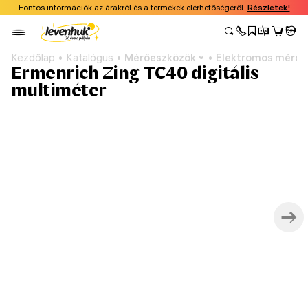
Fontos információk az árakról és a termékek elérhetőségéről.
Részletek!
Kezdőlap
Katalógus
Mérőeszközök
Elektromos mérőe
Ermenrich Zing TC40 digitális
multiméter