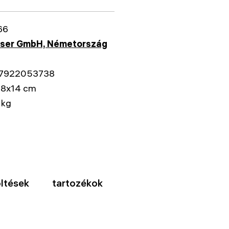
66
sser GmbH, Németország
7922053738
18x14 cm
 kg
öltések
tartozékok