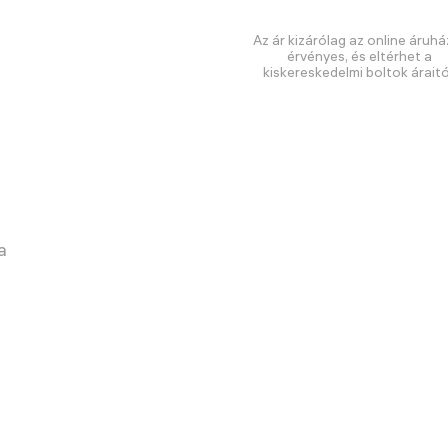
Az ár kizárólag az online áruhá
érvényes, és eltérhet a
kiskereskedelmi boltok áraitó
a