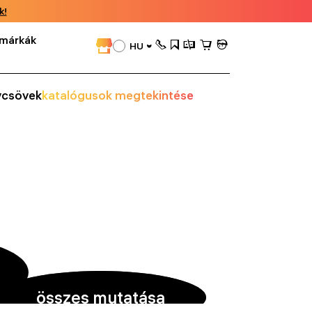
k!
márkák
HU
vcsövek
katalógusok megtekintése
összes mutatása