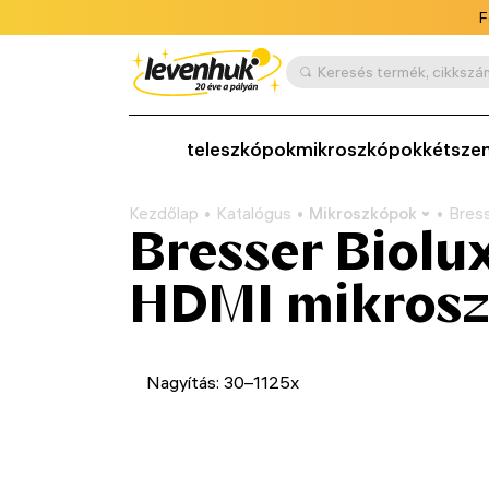
F
teleszkópok
mikroszkópok
kétsze
Kezdőlap
Katalógus
Mikroszkópok
Bres
Bresser Biolu
HDMI mikros
Nagyítás: 30–1125x