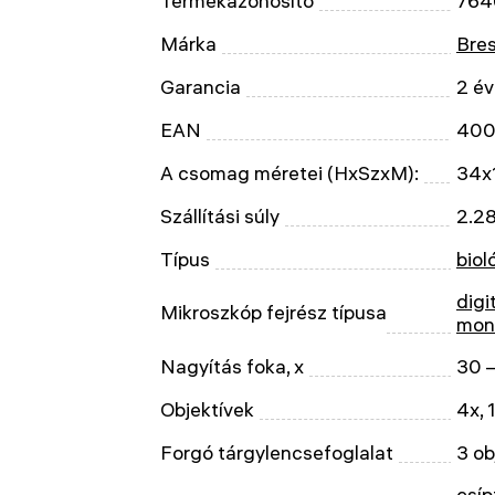
Termékazonosító
764
Márka
Bre
Garancia
2 év
EAN
400
A csomag méretei (HxSzxM):
34x
Szállítási súly
2.28
Típus
biol
digi
Mikroszkóp fejrész típusa
mon
Nagyítás foka, x
30 
Objektívek
4x, 
Forgó tárgylencsefoglalat
3 ob
csíp