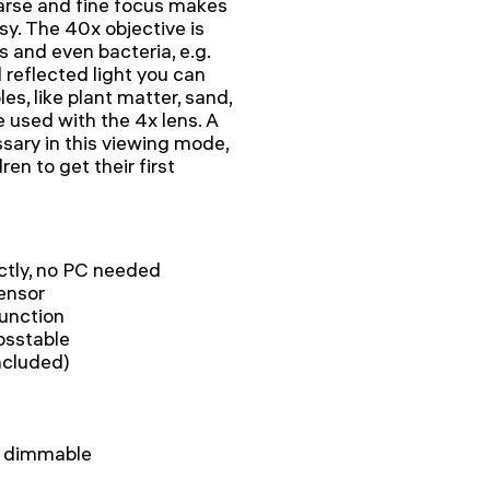
arse and fine focus makes
y. The 40x objective is
 and even bacteria, e.g.
 reflected light you can
es, like plant matter, sand,
e used with the 4x lens. A
sary in this viewing mode,
en to get their first
ctly, no PC needed
ensor
unction
osstable
ncluded)
), dimmable