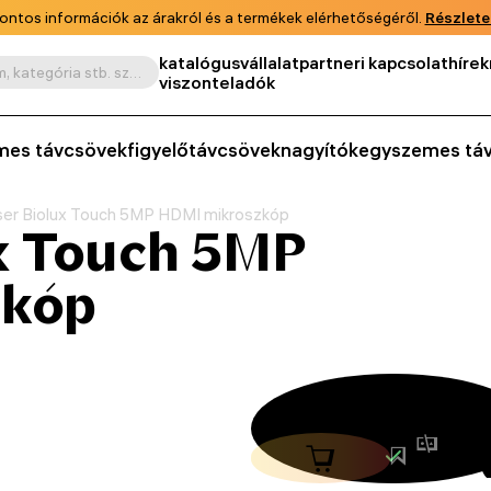
ontos információk az árakról és a termékek elérhetőségéről.
Részlete
katalógus
vállalat
partneri kapcsolat
hírek
Keresés termék, cikkszám, kategória stb. szerint
viszonteladók
mes távcsövek
figyelőtávcsövek
nagyítók
egyszemes tá
ser Biolux Touch 5MP HDMI mikroszkóp
x Touch 5MP
zkóp