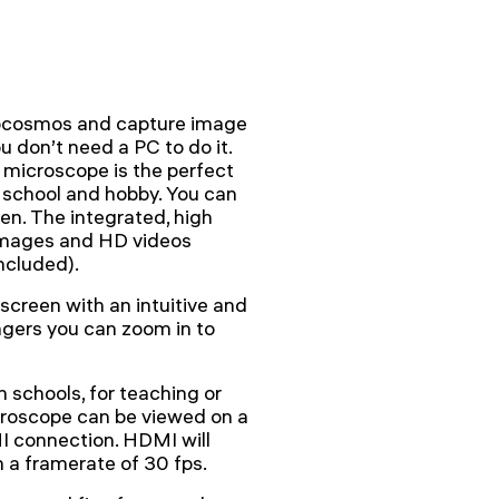
rocosmos and capture image
 don’t need a PC to do it.
 microscope is the perfect
 for school and hobby. You can
en. The integrated, high
images and HD videos
ncluded).
screen with an intuitive and
ngers you can zoom in to
n schools, for teaching or
croscope can be viewed on a
I connection. HDMI will
h a framerate of 30 fps.