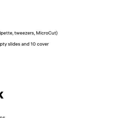
pipette, tweezers, MicroCut)
pty slides and 10 cover
k