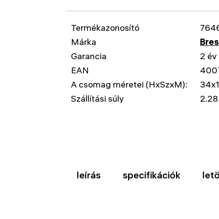
Termékazonosító
764
Márka
Bre
Garancia
2 év
EAN
400
A csomag méretei (HxSzxM):
34x
Szállítási súly
2.28
leírás
specifikációk
let