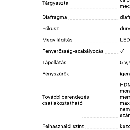
Tárgyasztal
mech
Diafragma
dia
Fókusz
durv
Megvilágítás
LED
Fényerősség-szabályozás
✓
Tápellátás
5 V,
Fényszűrők
igen
HDM
moni
További berendezés
mem
csatlakoztatható
max.
nem 
szá
Felhasználói szint
kez