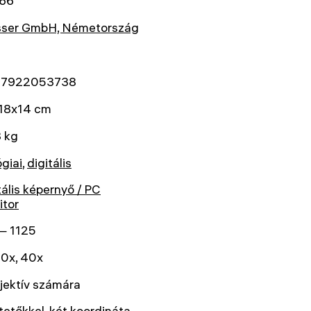
66
sser GmbH, Németország
7922053738
18x14 cm
 kg
ógiai
,
digitális
tális képernyő / PC
itor
— 1125
10x, 40x
jektív számára
tetőkkel, két koordináta