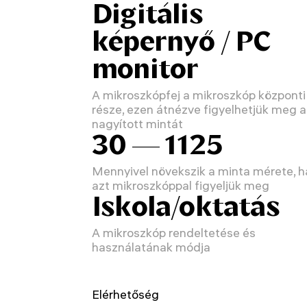
Digitális
képernyő / PC
monitor
A mikroszkópfej a mikroszkóp központi
része, ezen átnézve figyelhetjük meg a
nagyított mintát
30 — 1125
Mennyivel növekszik a minta mérete, h
azt mikroszkóppal figyeljük meg
Iskola/oktatás
A mikroszkóp rendeltetése és
használatának módja
Elérhetőség