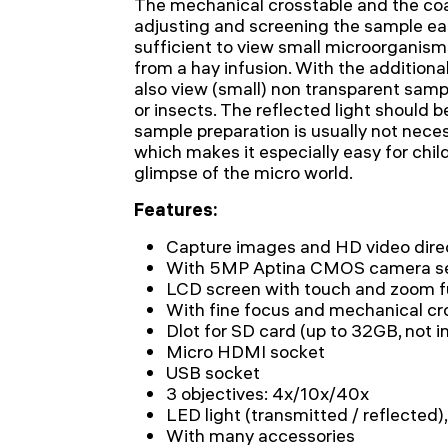
The mechanical crosstable and the co
adjusting and screening the sample eas
sufficient to view small microorganisms
from a hay infusion. With the additional
also view (small) non transparent sampl
or insects. The reflected light should b
sample preparation is usually not neces
which makes it especially easy for childr
glimpse of the micro world.
Features:
Capture images and HD video dire
With 5MP Aptina CMOS camera s
LCD screen with touch and zoom f
With fine focus and mechanical cr
Dlot for SD card (up to 32GB, not i
Micro HDMI socket
USB socket
3 objectives: 4x/10x/40x
LED light (transmitted / reflected
With many accessories