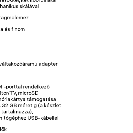
anikus skálával
fragmalemez
a és finom
 váltakozóáramú adapter
I-porttal rendelkező
tor/TV, microSD
óriakártya támogatása
 32 GB méretig (a készlet
tartalmazza),
mítógéphez USB-kábellel
dők