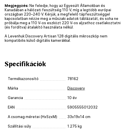
Megjegyzés:
Ne feledje, hogy az Egyesült Államokban és
Kanadában a hálózati feszültség 110 V, míg a legtöbb európai
országban 220–240 V. Kérjük, a megfelelő tápfeszültséggel
kapcsolatban nézze meg a műszaki adatok táblázatát, és soha ne
próbálja meg a 110 V-os eszközt 220 V-os aljzathoz csatlakoztatni
(és fordítva) átalakító használata nélkül.
A Levenhuk Discovery Artisan 128 digitális mikroszkóp nem
kompatibilis külső digitális kamerákkal.
Specifikációk
Termékazonosító
78162
Márka
Discovery
Garancia
10 év
EAN
5905555012032
A csomag méretei (HxSzxM):
33x19x14 cm
Szállítási súly
1.275 kg