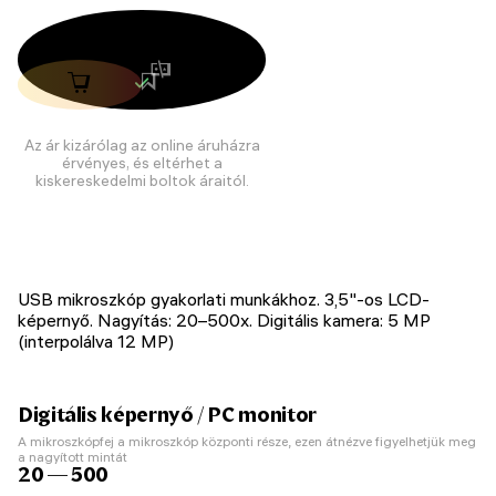
Az ár kizárólag az online áruházra
érvényes, és eltérhet a
kiskereskedelmi boltok áraitól.
USB mikroszkóp gyakorlati munkákhoz. 3,5"-os LCD-
képernyő. Nagyítás: 20–500x. Digitális kamera: 5 MP
(interpolálva 12 MP)
Digitális képernyő / PC monitor
A mikroszkópfej a mikroszkóp központi része, ezen átnézve figyelhetjük meg
a nagyított mintát
20 — 500