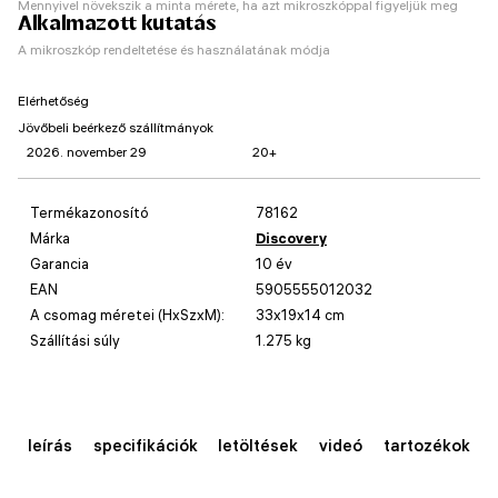
Mennyivel növekszik a minta mérete, ha azt mikroszkóppal figyeljük meg
Alkalmazott kutatás
A mikroszkóp rendeltetése és használatának módja
Elérhetőség
Jövőbeli beérkező szállítmányok
2026. november 29
20+
Termékazonosító
78162
Márka
Discovery
Garancia
10 év
EAN
5905555012032
A csomag méretei (HxSzxM):
33x19x14 cm
Szállítási súly
1.275 kg
leírás
specifikációk
letöltések
videó
tartozékok