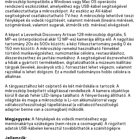
mikroszkóp kompatibilis a Windows vagy Mac OS operációs
rendszerű eszközökkel, amelyekhez egy USB-kábel segítségével
csatlakoztathatja a mikroszkópot. Az eszköz az AV-kábel
segítségével csatlakoztatható TV-hez. A mikroszkóp lehetővé teszi
fényképek és videók rögzítését, valamint mérések (lineáris mérések,
szögmérések, valamint sugarak, átmérők stb. mérése) elvégzését.
A képet a Levenhuk Discovery Artisan 128 mikroszkóp digitális, 5
MP-es (interpolációval akár 12 MP-es) kamerája állítja elő. A nagyítási
tartomány 20x és 500x közötti, a kézi fókusztartomány pedig 0 és
150 mm közötti. A mikroszkóp remekül használható fémekkel
történő munkavégzéshez, numizmatikai célokra, restauráláshoz,
ékszerészethez és javítási munkához. A segítségével észrevehetők
a hibák a gyártott termékekben, digitalizálhatók a múzeumi kiállítási
tárgyak (levelek, ásványok stb.), forrasztást lehet végezni, valamint
rajzokkal is lehet dolgozni. Ez a modell tudományos hobbi célokra is
alkalmas.
A tárgyasztalhoz két csíptető és két mérőskála is tartozik. A
mikroszkóp beépített világítással rendelkezik. A kamera objektívje
körül 8 darab fehér LED-lámpa található. A fényerősség állítható. A
világítás és maga a mikroszkóp is Li-ion akkumulátorral vagy
váltakozófeszültségű tápellátással (a váltakozófeszültségű
adapter benne van a csomagban) működik.
Megjegyzés:
A fényképek és videók mentéséhez egy
memóriakártya szükséges (nem része a csomagnak). A rögzített
adatok USB-kábelen keresztül továbbíthatók a számítógépre.
Jellemzők: