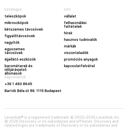
katalógus
info
teleszkópok
vállalat
mikroszkópok
felhasználási
feltételek
kétszemes távcsövek
hírek
figyelőtávcsövek
hasznos tudnivalók
nagyítók
márkák
egyszemes
távcsövek
viszonteladók
éjjellátó eszközök
promóciós anyagok
barométerek és
kapcsolatfelvétel
időjárásjelző
állomások
kapcsolatok
+36 1 460 8645
Bartók Béla út 86. 1115 Budapest
Levenhuk® is a registered trademark. © 2002–2026 Levenhuk, Inc.
© 2026 Discovery or its subsidiaries and affiliates. Discovery and
related logos are trademarks of Discovery or its subsidiaries and