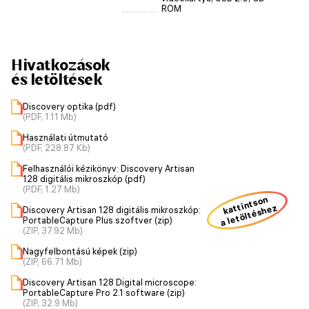
ROM
Hivatkozások
és letöltések
Discovery optika (pdf)
(PDF, 1.11 Mb)
Használati útmutató
(PDF, 228.87 Kb)
Felhasználói kézikönyv: Discovery Artisan
128 digitális mikroszkóp (pdf)
(PDF, 1.27 Mb)
kattintson
a letöltéshez
Discovery Artisan 128 digitális mikroszkóp:
PortableCapture Plus szoftver (zip)
(ZIP, 37.92 Mb)
Nagyfelbontású képek (zip)
(ZIP, 66.71 Mb)
Discovery Artisan 128 Digital microscope:
PortableCapture Pro 2.1 software (zip)
(ZIP, 32.9 Mb)