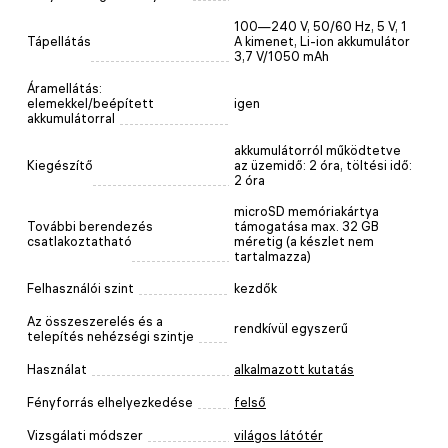
100—240 V, 50/60 Hz, 5 V, 1
Tápellátás
A kimenet, Li-ion akkumulátor
3,7 V/1050 mAh
Áramellátás:
elemekkel/beépített
igen
akkumulátorral
akkumulátorról működtetve
Kiegészítő
az üzemidő: 2 óra, töltési idő:
2 óra
microSD memóriakártya
További berendezés
támogatása max. 32 GB
csatlakoztatható
méretig (a készlet nem
tartalmazza)
Felhasználói szint
kezdők
Az összeszerelés és a
rendkívül egyszerű
telepítés nehézségi szintje
Használat
alkalmazott kutatás
Fényforrás elhelyezkedése
felső
Vizsgálati módszer
világos látótér