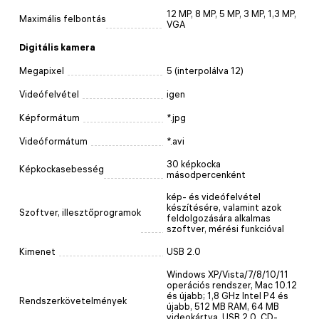
12 MP, 8 MP, 5 MP, 3 MP, 1,3 MP,
Maximális felbontás
VGA
Digitális kamera
Megapixel
5 (interpolálva 12)
Videófelvétel
igen
Képformátum
*.jpg
Videóformátum
*.avi
30 képkocka
Képkockasebesség
másodpercenként
kép- és videófelvétel
készítésére, valamint azok
Szoftver, illesztőprogramok
feldolgozására alkalmas
szoftver, mérési funkcióval
Kimenet
USB 2.0
Windows XP/Vista/7/8/10/11
operációs rendszer, Mac 10.12
és újabb; 1,8 GHz Intel P4 és
Rendszerkövetelmények
újabb, 512 MB RAM, 64 MB
videokártya, USB 2.0, CD-