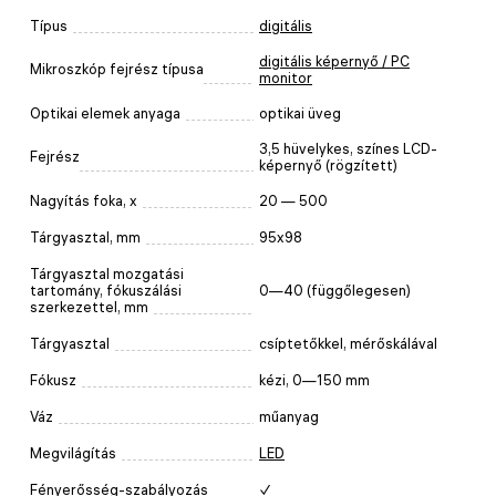
Típus
digitális
digitális képernyő / PC
Mikroszkóp fejrész típusa
monitor
Optikai elemek anyaga
optikai üveg
3,5 hüvelykes, színes LCD-
Fejrész
képernyő (rögzített)
Nagyítás foka, x
20 — 500
Tárgyasztal, mm
95x98
Tárgyasztal mozgatási
tartomány, fókuszálási
0—40 (függőlegesen)
szerkezettel, mm
Tárgyasztal
csíptetőkkel, mérőskálával
Fókusz
kézi, 0—150 mm
Váz
műanyag
Megvilágítás
LED
Fényerősség-szabályozás
✓