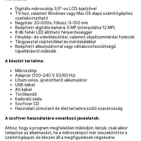
Digitális mikroszkóp 3,5"-os LCD-kijelzővel
TV-hez, valamint Windows vagy Mac OS alapú számítógéphez
csatlakoztatható
Nagyítás: 20–500x; fókusz: 0–150 mm
Beépített digitális kamera: 5 MP (interpolálva 12 MP).
8 db fehér LED állítható fényerősséggel
Fénykép- és videókészítési, valamint objektummérési funkciók
Tárgyasztal csíptetőkkel és mérőskálákkal
Beépített akkumulátorral vagy váltakozófeszültségű
tápellátásról működik
A készlet tartalma:
Mikroszkóp
Adapter (100–240 V, 50/60 Hz)
Lítium ionos, újratölthető akkumulátor
USB-kábel
AV-kábel
Törlőkendő
Kalibráló skála
Szoftver CD
Használati útmutató és élettartamra szóló szavatosság
A szoftver használatára vonatkozó javaslatok:
Ahhoz, hogy a program megfelelően működjön, kérjük, csak akkor
telepítse az alkalmazást, ha a mikroszkópot már összekötötte a
számítógéppel, és készen áll a megfigyelések végzésére.