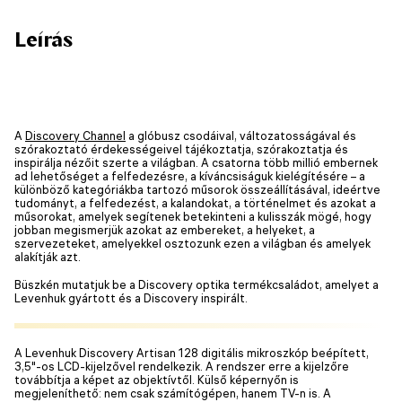
Leírás
A
Discovery Channel
a glóbusz csodáival, változatosságával és
szórakoztató érdekességeivel tájékoztatja, szórakoztatja és
inspirálja nézőit szerte a világban. A csatorna több millió embernek
ad lehetőséget a felfedezésre, a kíváncsiságuk kielégítésére – a
különböző kategóriákba tartozó műsorok összeállításával, ideértve
tudományt, a felfedezést, a kalandokat, a történelmet és azokat a
műsorokat, amelyek segítenek betekinteni a kulisszák mögé, hogy
jobban megismerjük azokat az embereket, a helyeket, a
szervezeteket, amelyekkel osztozunk ezen a világban és amelyek
alakítják azt.
Büszkén mutatjuk be a Discovery optika termékcsaládot, amelyet a
Levenhuk gyártott és a Discovery inspirált.
A Levenhuk Discovery Artisan 128 digitális mikroszkóp beépített,
3,5"-os LCD-kijelzővel rendelkezik. A rendszer erre a kijelzőre
továbbítja a képet az objektívtől. Külső képernyőn is
megjeleníthető: nem csak számítógépen, hanem TV-n is. A