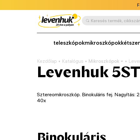
F
teleszkópok
mikroszkópok
kétsze
Kezdőlap
Katalógus
Mikroszkópok
Leve
Levenhuk 5ST
Sztereomikroszkóp. Binokuláris fej. Nagyítás: 
40x
Binokuláris