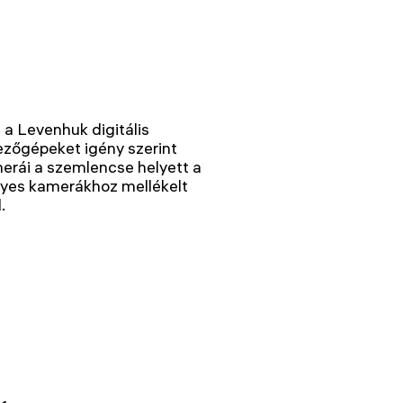
a Levenhuk digitális
ezőgépeket igény szerint
merái a szemlencse helyett a
yes kamerákhoz mellékelt
.