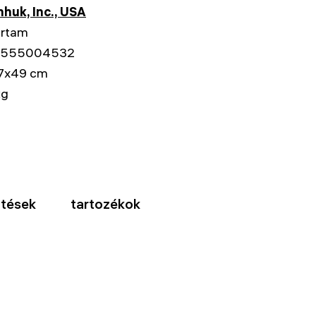
huk, Inc., USA
artam
5555004532
7x49 cm
kg
ltések
tartozékok