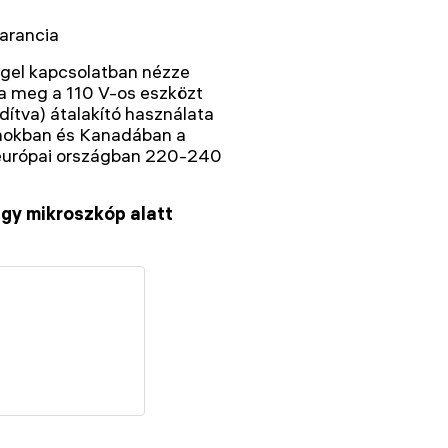
arancia
ggel kapcsolatban nézze
ja meg a 110 V-os eszközt
dítva) átalakító használata
lamokban és Kanadában a
b európai országban 220-240
gy mikroszkóp alatt