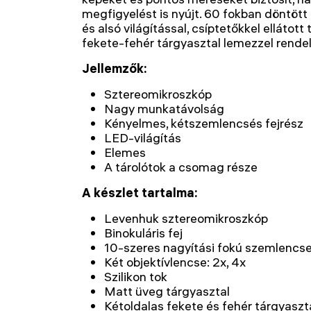
megfigyelést is nyújt. 60 fokban döntött 
és alsó világítással, csíptetőkkel ellátott
fekete-fehér tárgyasztal lemezzel rendel
Jellemzők:
Sztereomikroszkóp
Nagy munkatávolság
Kényelmes, kétszemlencsés fejrész
LED-világítás
Elemes
A tárolótok a csomag része
A készlet tartalma:
Levenhuk sztereomikroszkóp
Binokuláris fej
10-szeres nagyítási fokú szemlencse
Két objektívlencse: 2x, 4x
Szilikon tok
Matt üveg tárgyasztal
Kétoldalas fekete és fehér tárgyasz