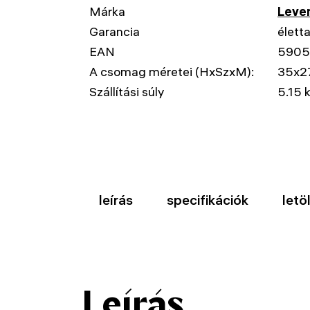
Márka
Leven
Garancia
élett
EAN
590
A csomag méretei (HxSzxM):
35x2
Szállítási súly
5.15 
leírás
specifikációk
letö
Leírás