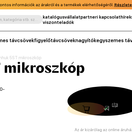
ontos információk az árakról és a termékek elérhetőségéről.
Részlete
katalógus
vállalat
partneri kapcsolat
hírek
Keresés termék, cikkszám, kategória stb. szerint
viszonteladók
mes távcsövek
figyelőtávcsövek
nagyítók
egyszemes tá
nhuk 5ST mikroszkóp
 mikroszkóp
20-
Az ár kizárólag az online áruhá