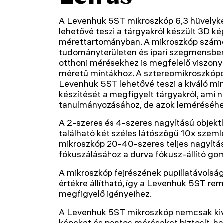
A Levenhuk 5ST mikroszkóp 6,3 hüvely
lehetővé teszi a tárgyakról készült 3D ké
mérettartományban. A mikroszkóp szám
tudományterületen és ipari szegmensben
otthoni mérésekhez is megfelelő viszon
méretű mintákhoz. A sztereomikroszkópok
Levenhuk 5ST lehetővé teszi a kiváló m
készítését a megfigyelt tárgyakról, ami
tanulmányozásához, de azok leméréséhez
A 2-szeres és 4-szeres nagyítású objekt
található két széles látószögű 10x sze
mikroszkóp 20-40-szeres teljes nagyítás
fókuszálásához a durva fókusz-állító go
A mikroszkóp fejrészének pupillatávolsága
értékre állítható, így a Levenhuk 5ST re
megfigyelő igényeihez.
A Levenhuk 5ST mikroszkóp nemcsak kiv
képeket és pontos méréseket biztosít,