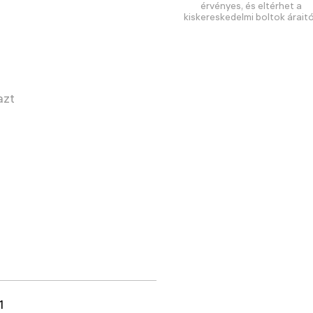
érvényes, és eltérhet a
kiskereskedelmi boltok áraitó
azt
1