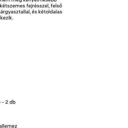
kétszemes fejrésszel, felső
 tárgyasztallal, és kétoldalas
kezik.
 - 2 db
tallemez