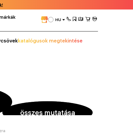
k!
márkák
HU
vcsövek
katalógusok megtekintése
összes mutatása
zra