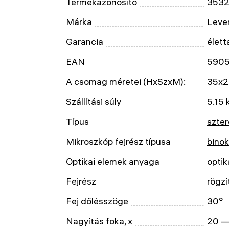
Termékazonosító
3532
Márka
Leven
Garancia
élett
EAN
590
A csomag méretei (HxSzxM):
35x2
Szállítási súly
5.15 
Típus
szte
Mikroszkóp fejrész típusa
binok
Optikai elemek anyaga
optik
Fejrész
rögzí
Fej dőlésszöge
30°
Nagyítás foka, x
20 —