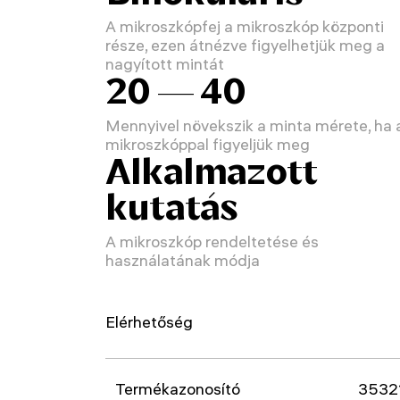
A mikroszkópfej a mikroszkóp központi
része, ezen átnézve figyelhetjük meg a
nagyított mintát
20 — 40
Mennyivel növekszik a minta mérete, ha 
mikroszkóppal figyeljük meg
Alkalmazott
kutatás
A mikroszkóp rendeltetése és
használatának módja
Elérhetőség
Termékazonosító
3532