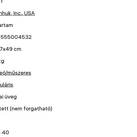
1
huk, Inc., USA
artam
5555004532
7x49 cm
kg
reó/műszeres
uláris
ai üveg
tett (nem forgatható)
 40