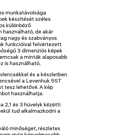
kes munkatávolsága
pek készítését széles
os különböző
 használható, de akár
ylag nagy és szabványos
 funkcióival felvértezett
inőségű 3 dimenziós képek
 nemcsak a minták alaposabb
 is használható.
ívlencsékkel és a készletben
mlencsével a Levenhuk 5ST
t tesz lehetővé. A kép
mbot használhatja.
 2,1 és 3 hüvelyk közötti
mekül tud alkalmazkodni a
áló minőséget, részletes
 hanem még kényelmesebb