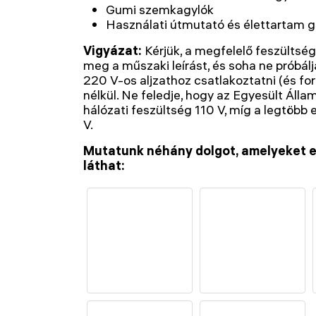
Gumi szemkagylók
Használati útmutató és élettartam g
Vigyázat:
Kérjük, a megfelelő feszültsé
meg a műszaki leírást, és soha ne próbál
220 V-os aljzathoz csatlakoztatni (és for
nélkül. Ne feledje, hogy az Egyesült Ál
hálózati feszültség 110 V, míg a legtöb
V.
Mutatunk néhány dolgot, amelyeket e
láthat: