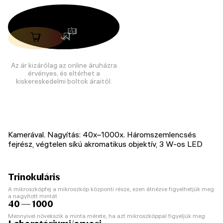
Az ár kizárólag az online áruházra
érvényes, és eltérhet a
kiskereskedelmi boltok áraitól.
Kamerával. Nagyítás: 40x–1000x. Háromszemlencsés
fejrész, végtelen síkú akromatikus objektív, 3 W-os LED
Trinokuláris
A mikroszkópfej a mikroszkóp központi része, ezen átnézve figyelhetjük meg
a nagyított mintát
40 — 1000
Mennyivel növekszik a minta mérete, ha azt mikroszkóppal figyeljük meg