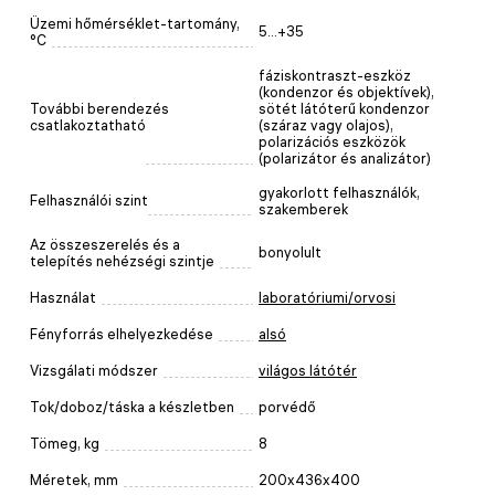
Üzemi hőmérséklet-tartomány,
5...+35
°C
fáziskontraszt-eszköz
(kondenzor és objektívek),
További berendezés
sötét látóterű kondenzor
csatlakoztatható
(száraz vagy olajos),
polarizációs eszközök
(polarizátor és analizátor)
gyakorlott felhasználók,
Felhasználói szint
szakemberek
Az összeszerelés és a
bonyolult
telepítés nehézségi szintje
Használat
laboratóriumi/orvosi
Fényforrás elhelyezkedése
alsó
Vizsgálati módszer
világos látótér
Tok/doboz/táska a készletben
porvédő
Tömeg, kg
8
Méretek, mm
200x436x400