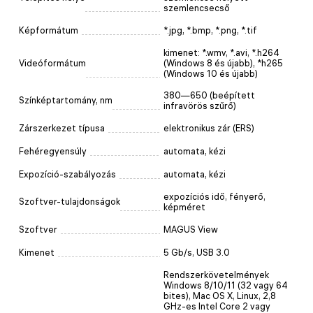
szemlencsecső
Képformátum
*.jpg, *.bmp, *.png, *.tif
kimenet: *.wmv, *.avi, *.h264
Videóformátum
(Windows 8 és újabb), *h265
(Windows 10 és újabb)
380—650 (beépített
Színképtartomány, nm
infravörös szűrő)
Zárszerkezet típusa
elektronikus zár (ERS)
Fehéregyensúly
automata, kézi
Expozíció-szabályozás
automata, kézi
expozíciós idő, fényerő,
Szoftver-tulajdonságok
képméret
Szoftver
MAGUS View
Kimenet
5 Gb/s, USB 3.0
Rendszerkövetelmények
Windows 8/10/11 (32 vagy 64
bites), Mac OS X, Linux, 2,8
GHz-es Intel Core 2 vagy