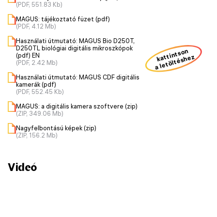
(PDF, 551.83 Kb)
MAGUS: tájékoztató füzet (pdf)
(PDF, 4.12 Mb)
Használati útmutató: MAGUS Bio D250T,
D250TL biológiai digitális mikroszkópok
kattintson
(pdf) EN
a letöltéshez
(PDF, 2.42 Mb)
Használati útmutató: MAGUS CDF digitális
kamerák (pdf)
(PDF, 552.45 Kb)
MAGUS: a digitális kamera szoftvere (zip)
(ZIP, 349.06 Mb)
Nagyfelbontású képek (zip)
(ZIP, 156.2 Mb)
Videó