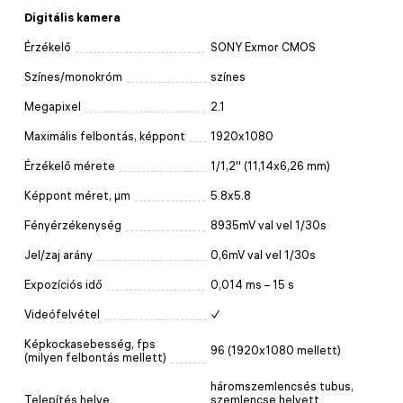
Digitális kamera
Érzékelő
SONY Exmor CMOS
Színes/monokróm
színes
Megapixel
2.1
Maximális felbontás, képpont
1920x1080
Érzékelő mérete
1/1,2'' (11,14x6,26 mm)
Képpont méret, μm
5.8x5.8
Fényérzékenység
8935mV val vel 1/30s
Jel/zaj arány
0,6mV val vel 1/30s
Expozíciós idő
0,014 ms – 15 s
Videófelvétel
✓
Képkockasebesség, fps
96 (1920x1080 mellett)
(milyen felbontás mellett)
háromszemlencsés tubus,
Telepítés helye
szemlencse helyett