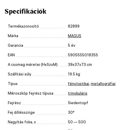
Specifikációk
Termékazonosító
82899
Márka
MAGUS
Garancia
5 év
EAN
5905555018355
A csomag méretei (HxSzxM):
39x37x73 cm
Szállítási súly
19.5 kg
Típus
fény/optikai
,
metallográfiai
Mikroszkóp fejrész típusa
trinokuláris
Fejrész
Siedentopf
Fej dőlésszöge
30°
Nagyítás foka, x
50 — 500