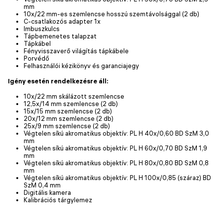
mm
10x/22 mm-es szemlencse hosszú szemtávolsággal (2 db)
C-csatlakozós adapter 1x
Imbuszkulcs
Tápbemenetes talapzat
Tápkábel
Fényvisszaverő világítás tápkábele
Porvédő
Felhasználói kézikönyv és garanciajegy
Igény esetén rendelkezésre áll:
10x/22 mm skálázott szemlencse
12,5x/14 mm szemlencse (2 db)
15x/15 mm szemlencse (2 db)
20x/12 mm szemlencse (2 db)
25x/9 mm szemlencse (2 db)
Végtelen síkú akromatikus objektív: PL H 40x/0,60 BD SzM 3,0
mm
Végtelen síkú akromatikus objektív: PL H 60x/0,70 BD SzM 1,9
mm
Végtelen síkú akromatikus objektív: PL H 80x/0,80 BD SzM 0,8
mm
Végtelen síkú akromatikus objektív: PL H 100x/0,85 (száraz) BD
SzM 0,4 mm
Digitális kamera
Kalibrációs tárgylemez