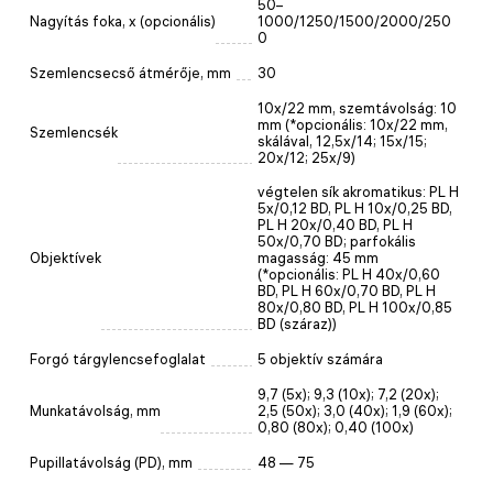
50–
Nagyítás foka, x (opcionális)
1000/1250/1500/2000/250
0
Szemlencsecső átmérője, mm
30
10х/22 mm, szemtávolság: 10
mm (*opcionális: 10x/22 mm,
Szemlencsék
skálával, 12,5x/14; 15x/15;
20x/12; 25x/9)
végtelen sík akromatikus: PL H
5x/0,12 BD, PL H 10x/0,25 BD,
PL H 20x/0,40 BD, PL H
50x/0,70 BD; parfokális
Objektívek
magasság: 45 mm
(*opcionális: PL H 40x/0,60
BD, PL H 60x/0,70 BD, PL H
80x/0,80 BD, PL H 100x/0,85
BD (száraz))
Forgó tárgylencsefoglalat
5 objektív számára
9,7 (5x); 9,3 (10x); 7,2 (20x);
Munkatávolság, mm
2,5 (50x); 3,0 (40x); 1,9 (60x);
0,80 (80x); 0,40 (100x)
Pupillatávolság (PD), mm
48 — 75