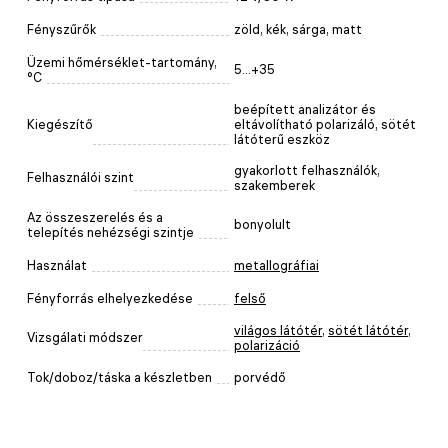
Fényszűrők
zöld, kék, sárga, matt
Üzemi hőmérséklet-tartomány,
5...+35
°C
beépített analizátor és
Kiegészítő
eltávolítható polarizáló, sötét
látóterű eszköz
gyakorlott felhasználók,
Felhasználói szint
szakemberek
Az összeszerelés és a
bonyolult
telepítés nehézségi szintje
Használat
metallográfiai
Fényforrás elhelyezkedése
felső
világos látótér
,
sötét látótér
,
Vizsgálati módszer
polarizáció
Tok/doboz/táska a készletben
porvédő