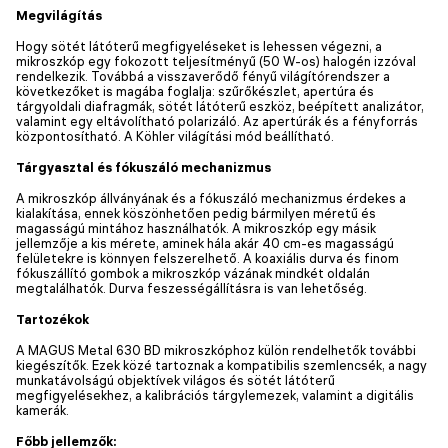
Megvilágítás
Hogy sötét látóterű megfigyeléseket is lehessen végezni, a
mikroszkóp egy fokozott teljesítményű (50 W-os) halogén izzóval
rendelkezik. Továbbá a visszaverődő fényű világítórendszer a
következőket is magába foglalja: szűrőkészlet, apertúra és
tárgyoldali diafragmák, sötét látóterű eszköz, beépített analizátor,
valamint egy eltávolítható polarizáló. Az apertúrák és a fényforrás
központosítható. A Köhler világítási mód beállítható.
Tárgyasztal és fókuszáló mechanizmus
A mikroszkóp állványának és a fókuszáló mechanizmus érdekes a
kialakítása, ennek köszönhetően pedig bármilyen méretű és
magasságú mintához használhatók. A mikroszkóp egy másik
jellemzője a kis mérete, aminek hála akár 40 cm-es magasságú
felületekre is könnyen felszerelhető. A koaxiális durva és finom
fókuszállító gombok a mikroszkóp vázának mindkét oldalán
megtalálhatók. Durva feszességállításra is van lehetőség.
Tartozékok
A MAGUS Metal 630 BD mikroszkóphoz külön rendelhetők további
kiegészítők. Ezek közé tartoznak a kompatibilis szemlencsék, a nagy
munkatávolságú objektívek világos és sötét látóterű
megfigyelésekhez, a kalibrációs tárgylemezek, valamint a digitális
kamerák.
Főbb jellemzők: