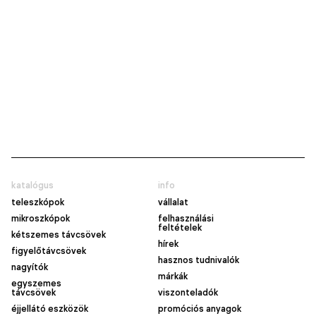
katalógus
info
teleszkópok
vállalat
mikroszkópok
felhasználási
feltételek
kétszemes távcsövek
hírek
figyelőtávcsövek
hasznos tudnivalók
nagyítók
márkák
egyszemes
távcsövek
viszonteladók
éjjellátó eszközök
promóciós anyagok