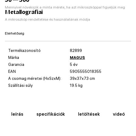
Mennyivel növekszik a minta mérete, ha azt mikroszkóppal figyeljük meg
Metallográfiai
A mikroszkóp rendeltetése és használatának módja
Elérhetőség
Termékazonosító
82899
Márka
MAGUS
Garancia
5 év
EAN
5905555018355
A csomag méretei (HxSzxM):
39x37x73 cm
Szállítási súly
19.5 kg
leírás
specifikációk
letöltések
videó