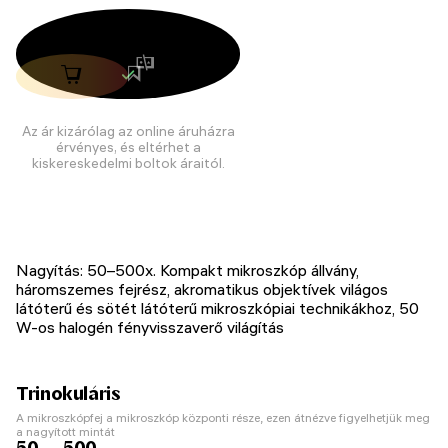
Az ár kizárólag az online áruházra
érvényes, és eltérhet a
kiskereskedelmi boltok áraitól.
Nagyítás: 50–500х. Kompakt mikroszkóp állvány,
háromszemes fejrész, akromatikus objektívek világos
látóterű és sötét látóterű mikroszkópiai technikákhoz, 50
W-os halogén fényvisszaverő világítás
Trinokuláris
A mikroszkópfej a mikroszkóp központi része, ezen átnézve figyelhetjük meg
a nagyított mintát
50 — 500