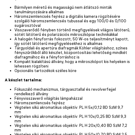
Bármilyen méretű és magasságú nem átlátszó minták
tanulmányozására alkalmas
Háromszemlencsés fejrész a digitális kamera rögzítésére
szolgáló háromszemlencsés tubussal és egy 100/0 és 0/100
sugárosztóval
Visszaverődő fényben történő megfigyelések világos látóterű,
sötét látóterű és polarizációs mikroszkópiai technikákkal
A halogén fényforrás fokozott, 50 W-os teljesítményt kapott,
így sötét látóterű megfigyelésekhez is alkalmas
Tárgyoldali és apertúra diafragmák Köhler világításhoz, színes
fényszűrőkből álló készlet, központosítási lehetőség mindkét
diafragmához és a fényforráshoz is
Kompakt kialakítású állvány, hogy a mikroszkópot kis helyeken is
lehessen rögzíteni
Opcionális tartozékok széles köre
A készlet tartalma:
Fókuszáló mechanizmus, tárgyasztallal és revolverfejjel
rendelkező állvány
Fényvisszaverő világítás lámpaházzal
Háromszemlencsés fejrész
Végtelen síkú akromatikus objektív: PL H 5x/0,12 BD SzM 9,7
mm
Végtelen síkú akromatikus objektív: PL H 10x/0,25 BD SzM 9,3
mm
Végtelen síkú akromatikus objektív: PL H 20x/0,40 BD SzM 7,2
mm
Végtelen síkú akromatikus objektív: PL H 50x/0,70 BD SzM 2,5