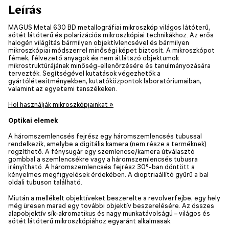
Leírás
MAGUS Metal 630 BD metallográfiai mikroszkóp világos látóterű,
sötét látóterű és polarizációs mikroszkópiai technikákhoz. Az erős
halogén világítás bármilyen objektívlencsével és bármilyen
mikroszkópiai módszerrel minőségi képet biztosít. A mikroszkópot
fémek, félvezető anyagok és nem átlátszó objektumok
mikrostruktúrájának minőség-ellenőrzésére és tanulmányozására
tervezték. Segítségével kutatások végezhetők a
gyártólétesítményekben, kutatóközpontok laboratóriumaiban,
valamint az egyetemi tanszékeken.
Hol használják mikroszkópjainkat »
Optikai elemek
A háromszemlencsés fejrész egy háromszemlencsés tubussal
rendelkezik, amelybe a digitális kamera (nem része a terméknek)
rögzíthető. A fénysugár egy szemlencse/kamera útválasztó
gombbal a szemlencsékre vagy a háromszemlencsés tubusra
irányítható. A háromszemlencsés fejrész 30°-ban döntött a
kényelmes megfigyelések érdekében. A dioptriaállító gyűrű a bal
oldali tubuson található.
Miután a mellékelt objektíveket beszerelte a revolverfejbe, egy hely
még üresen marad egy további objektív beszerelésére. Az összes
alapobjektív sík-akromatikus és nagy munkatávolságú – világos és
sötét látóterű mikroszkópiához egyaránt alkalmasak.