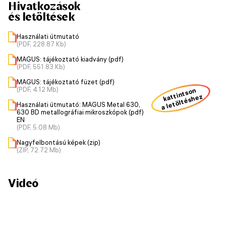
Hivatkozások
és letöltések
Használati útmutató
(PDF, 228.87 Kb)
MAGUS: tájékoztató kiadvány (pdf)
(PDF, 551.83 Kb)
MAGUS: tájékoztató füzet (pdf)
(PDF, 4.12 Mb)
kattintson
a letöltéshez
Használati útmutató: MAGUS Metal 630,
630 BD metallográfiai mikroszkópok (pdf)
EN
(PDF, 5.08 Mb)
Nagyfelbontású képek (zip)
(ZIP, 72.72 Mb)
Videó