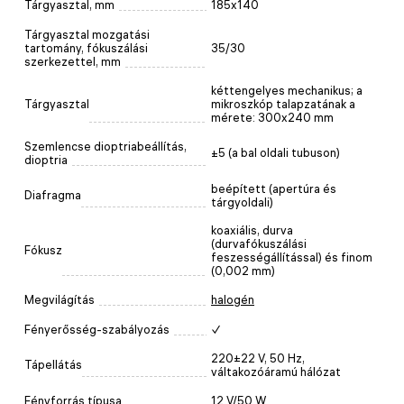
Tárgyasztal, mm
185x140
Tárgyasztal mozgatási
tartomány, fókuszálási
35/30
szerkezettel, mm
kéttengelyes mechanikus; a
Tárgyasztal
mikroszkóp talapzatának a
mérete: 300x240 mm
Szemlencse dioptriabeállítás,
±5 (a bal oldali tubuson)
dioptria
beépített (apertúra és
Diafragma
tárgyoldali)
koaxiális, durva
(durvafókuszálási
Fókusz
feszességállítással) és finom
(0,002 mm)
Megvilágítás
halogén
Fényerősség-szabályozás
✓
220±22 V, 50 Hz,
Tápellátás
váltakozóáramú hálózat
Fényforrás típusa
12 V/50 W