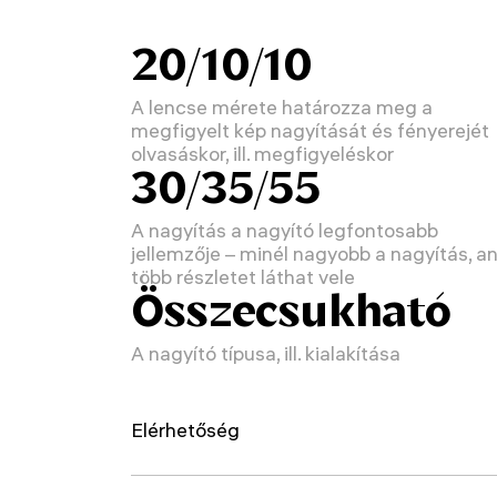
20/10/10
A lencse mérete határozza meg a
megfigyelt kép nagyítását és fényerejét
olvasáskor, ill. megfigyeléskor
30/35/55
A nagyítás a nagyító legfontosabb
jellemzője – minél nagyobb a nagyítás, a
több részletet láthat vele
Összecsukható
A nagyító típusa, ill. kialakítása
Elérhetőség