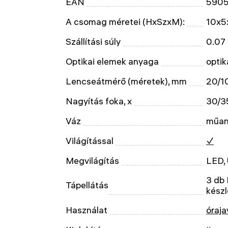
EAN
590
A csomag méretei (HxSzxM):
10x5
Szállítási súly
0.07
Optikai elemek anyaga
optik
Lencseátmérő (méretek), mm
20/1
Nagyítás foka, x
30/3
Váz
műan
Világítással
✓
Megvilágítás
LED,
3 db 
Tápellátás
készl
Használat
óraja