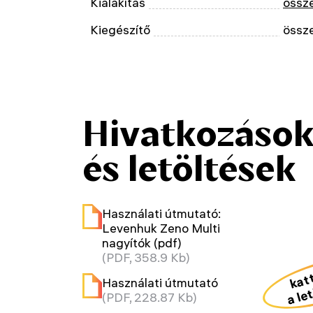
Kialakítás
össz
Kiegészítő
össz
Hivatkozáso
és letöltések
Használati útmutató:
Levenhuk Zeno Multi
nagyítók (pdf)
(PDF, 358.9 Kb)
kat
a le
Használati útmutató
(PDF, 228.87 Kb)