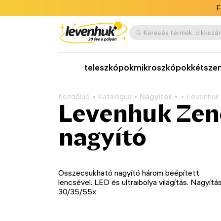
F
teleszkópok
mikroszkópok
kétsze
Kezdőlap
Katalógus
Nagyítók
Levenhuk 
Levenhuk Zen
nagyító
Összecsukható nagyító három beépített
lencsével. LED és ultraibolya világítás. Nagyítás
30/35/55x