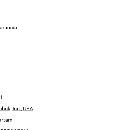
arancia
1
huk, Inc., USA
artam