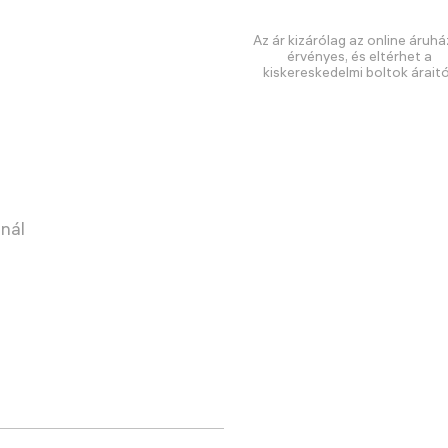
Az ár kizárólag az online áruhá
érvényes, és eltérhet a
kiskereskedelmi boltok áraitó
nnál