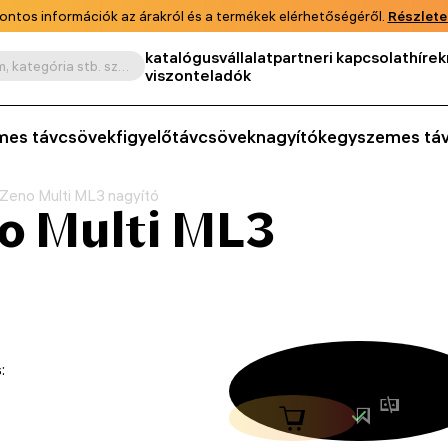
ontos információk az árakról és a termékek elérhetőségéről.
Részlete
katalógus
vállalat
partneri kapcsolat
hírek
Keresés termék, cikkszám, kategória stb. szerint
viszonteladók
mes távcsövek
figyelőtávcsövek
nagyítók
egyszemes tá
Zeno Multi ML3 nagyító
o Multi ML3
: