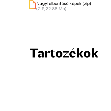
Nagyfelbontású képek (zip)
(ZIP, 22.88 Mb)
Tartozékok