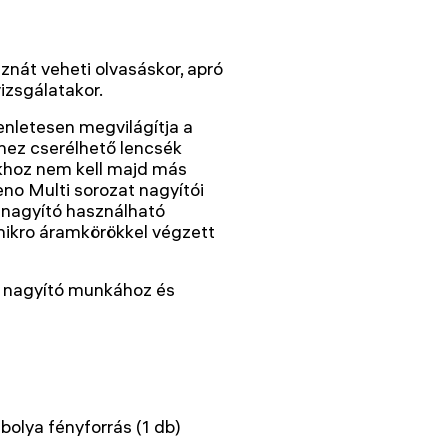
znát veheti olvasáskor, apró
izsgálatakor.
enletesen megvilágítja a
éhez cserélhető lencsék
okhoz nem kell majd más
eno Multi sorozat nagyítói
 nagyító használható
 mikro áramkörökkel végzett
s nagyító munkához és
ibolya fényforrás (1 db)