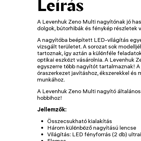
Leírás
A Levenhuk Zeno Multi nagyítónak jó has
dolgok, bútorhibák és fénykép részletek v
A nagyítóba beépített LED-világítás egy
vizsgált területet. A sorozat sok modellj
tartoznak, így aztán a különféle feladat
optikai eszközt vásárolnia. A Levenhuk Z
egyszerre több nagyítót tartalmaznak! A
óraszerkezet javításhoz, ékszerekkel és
munkához.
A Levenhuk Zeno Multi nagyító általáno
hobbihoz!
Jellemzők:
Összecsukható kialakítás
Három különböző nagyítású lencse
Világítás: LED fényforrás (2 db) ultra
Elemes