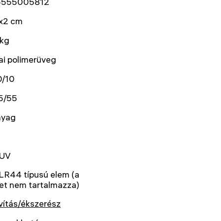
5555005812
x2 cm
 kg
ai polimerüveg
0/10
5/55
yag
 UV
LR44 típusú elem (a
et nem tartalmazza)
vítás/ékszerész