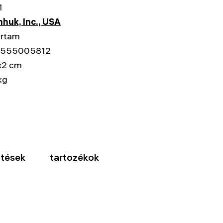
1
huk, Inc., USA
artam
555005812
x2 cm
kg
ltések
tartozékok