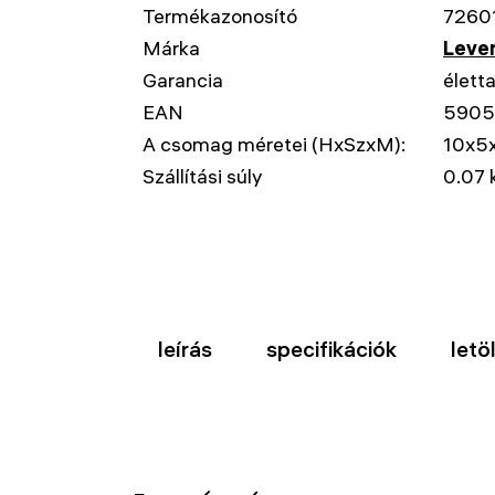
Termékazonosító
7260
Márka
Leven
Garancia
élett
EAN
5905
A csomag méretei (HxSzxM):
10x5
Szállítási súly
0.07 
leírás
specifikációk
letö