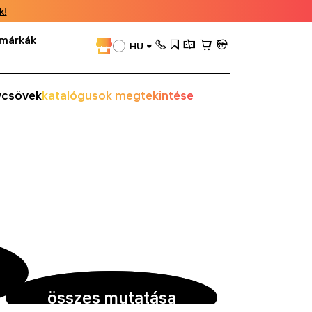
k!
márkák
HU
vcsövek
katalógusok megtekintése
összes mutatása