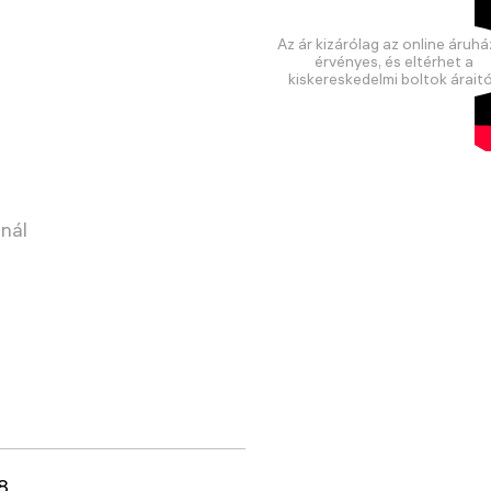
Az ár kizárólag az online áruhá
érvényes, és eltérhet a
kiskereskedelmi boltok áraitó
nnál
8