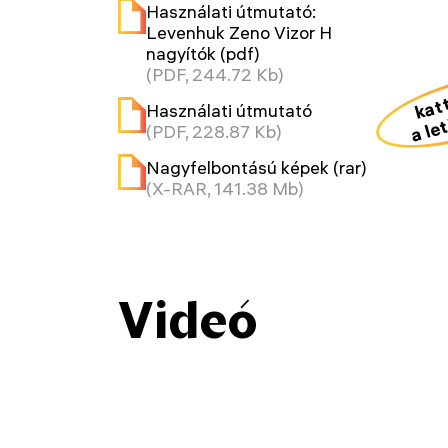
Használati útmutató:
Levenhuk Zeno Vizor H
nagyítók (pdf)
(PDF, 244.72 Kb)
kat
a le
Használati útmutató
(PDF, 228.87 Kb)
Nagyfelbontású képek (rar)
(X-RAR, 141.38 Mb)
Videó