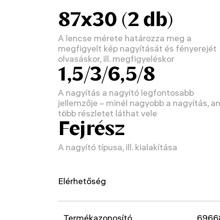
87x30 (2 db)
A lencse mérete határozza meg a
megfigyelt kép nagyítását és fényerejét
olvasáskor, ill. megfigyeléskor
1,5/3/6,5/8
A nagyítás a nagyító legfontosabb
jellemzője – minél nagyobb a nagyítás, a
több részletet láthat vele
Fejrész
A nagyító típusa, ill. kialakítása
Elérhetőség
Termékazonosító
6966