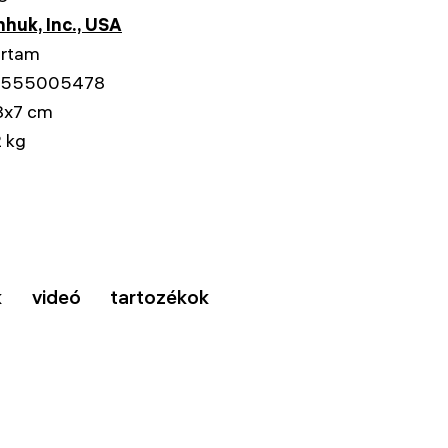
huk, Inc., USA
artam
555005478
8x7 cm
 kg
k
videó
tartozékok