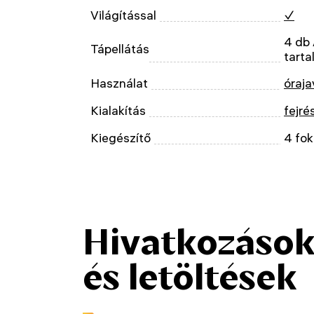
Világítással
✓
4 db 
Tápellátás
tarta
Használat
óraja
Kialakítás
fejré
Kiegészítő
4 fok
Hivatkozáso
és letöltések