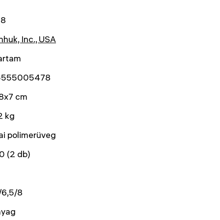
68
huk, Inc., USA
artam
5555005478
8x7 cm
2 kg
ai polimerüveg
0 (2 db)
/6,5/8
yag