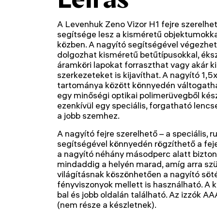
A Levenhuk Zeno Vizor H1 fejre szerelhe
segítsége lesz a kisméretű objektumokk
közben. A nagyító segítségével végezhet
dolgozhat kisméretű betűtípusokkal, éksz
áramköri lapokat forraszthat vagy akár 
szerkezeteket is kijavíthat. A nagyító 1,
tartománya között könnyedén váltogatha
egy minőségi optikai polimerüvegből készü
ezenkívül egy speciális, forgatható lenc
a jobb szemhez.
A nagyító fejre szerelhető – a speciális,
segítségével könnyedén rögzíthető a feje
a nagyító néhány másodperc alatt bizton
mindaddig a helyén marad, amíg arra szü
világításnak köszönhetően a nagyító sö
fényviszonyok mellett is használható. A k
bal és jobb oldalán található. Az izzók
(nem része a készletnek).