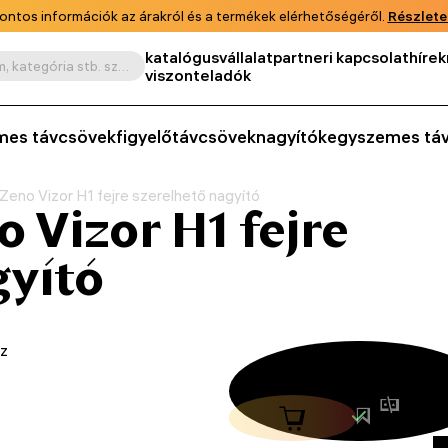
ontos információk az árakról és a termékek elérhetőségéről.
Részlete
katalógus
vállalat
partneri kapcsolat
hírek
Keresés termék, cikkszám, kategória stb. szerint
viszonteladók
mes távcsövek
figyelőtávcsövek
nagyítók
egyszemes tá
Zeno Vizor H1 fejre szerelhető nagyító
 Vizor H1 fejre
gyító
sz