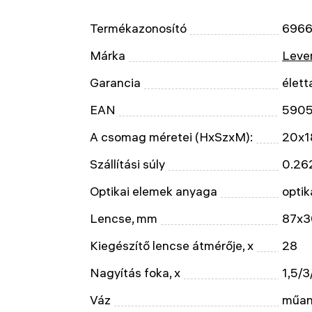
Termékazonosító
696
Márka
Leven
Garancia
élett
EAN
590
A csomag méretei (HxSzxM):
20x1
Szállítási súly
0.26
Optikai elemek anyaga
optik
Lencse, mm
87x3
Kiegészítő lencse átmérője, x
28
Nagyítás foka, x
1,5/3
Váz
műan