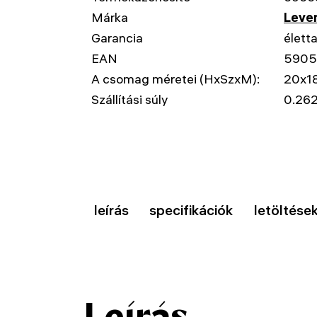
Márka
Leven
Garancia
élett
EAN
5905
A csomag méretei (HxSzxM):
20x1
Szállítási súly
0.262
leírás
specifikációk
letöltése
Leírás