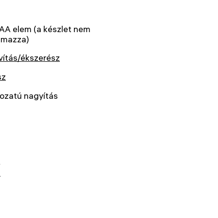
AA elem (a készlet nem
lmazza)
vítás/ékszerész
sz
ozatú nagyítás
k