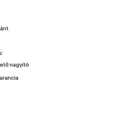
pánt
:
hető nagyító
arancia