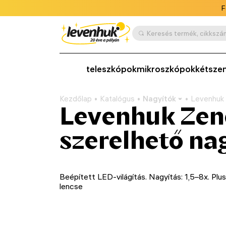
F
teleszkópok
mikroszkópok
kétsze
Kezdőlap
Katalógus
Nagyítók
Levenhuk 
Levenhuk Zeno
szerelhető na
Beépített LED-világítás. Nagyítás: 1,5–8x. Plu
lencse