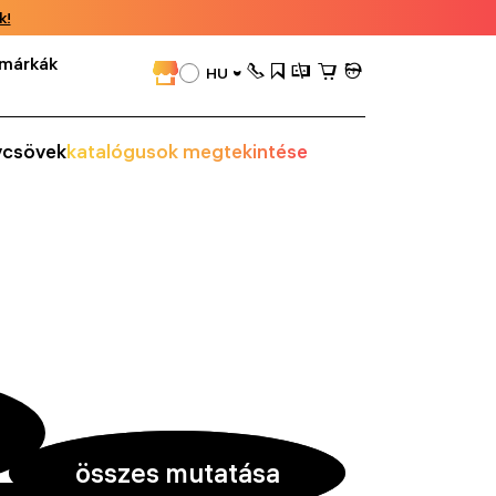
k!
márkák
HU
vcsövek
katalógusok megtekintése
összes mutatása