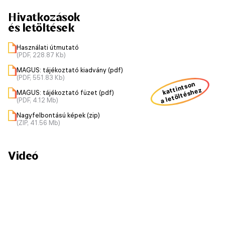
Hivatkozások
és letöltések
Használati útmutató
(PDF, 228.87 Kb)
MAGUS: tájékoztató kiadvány (pdf)
(PDF, 551.83 Kb)
kattintson
a letöltéshez
MAGUS: tájékoztató füzet (pdf)
(PDF, 4.12 Mb)
Nagyfelbontású képek (zip)
(ZIP, 41.56 Mb)
Videó