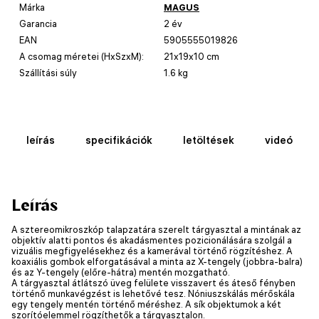
Márka
MAGUS
Garancia
2 év
EAN
5905555019826
A csomag méretei (HxSzxM):
21x19x10 cm
Szállítási súly
1.6 kg
leírás
specifikációk
letöltések
videó
Leírás
A sztereomikroszkóp talapzatára szerelt tárgyasztal a mintának az
objektív alatti pontos és akadásmentes pozicionálására szolgál a
vizuális megfigyelésekhez és a kamerával történő rögzítéshez. A
koaxiális gombok elforgatásával a minta az X-tengely (jobbra-balra)
és az Y-tengely (előre-hátra) mentén mozgatható.
A tárgyasztal átlátszó üveg felülete visszavert és áteső fényben
történő munkavégzést is lehetővé tesz. Nóniuszskálás mérőskála
egy tengely mentén történő méréshez. A sík objektumok a két
szorítóelemmel rögzíthetők a tárgyasztalon.