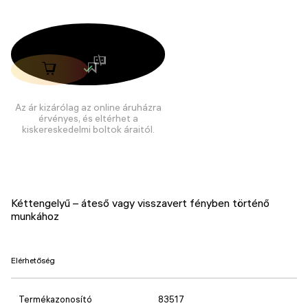
Az ár kizárólag az online áruházra
érvényes, és eltérhet a
kiskereskedelmi boltok áraitól.
Kéttengelyű – áteső vagy visszavert fényben történő
munkához
Elérhetőség
Termékazonosító
83517