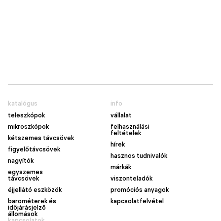
katalógus
info
teleszkópok
vállalat
mikroszkópok
felhasználási
feltételek
kétszemes távcsövek
hírek
figyelőtávcsövek
hasznos tudnivalók
nagyítók
márkák
egyszemes
távcsövek
viszonteladók
éjjellátó eszközök
promóciós anyagok
barométerek és
kapcsolatfelvétel
időjárásjelző
állomások
kapcsolatok