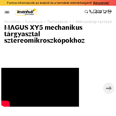
Fontos információk az árakról és a termékek elérhetőségéről.
Részletek!
Kezdőlap
Katalógus
Tartozékok
Mikroszkóp tartozék
MAGUS XY5 mechanikus
tárgyasztal
sztereomikroszkópokhoz