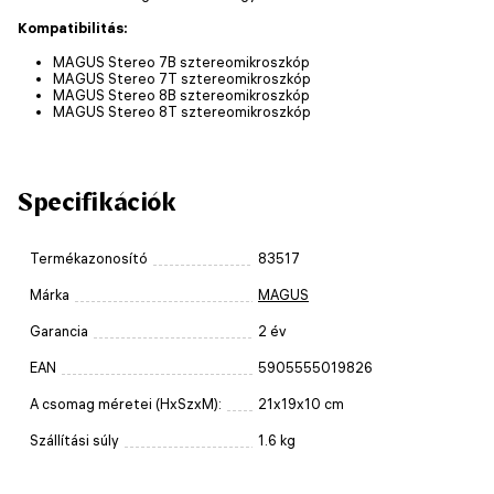
Kompatibilitás:
MAGUS Stereo 7B sztereomikroszkóp
MAGUS Stereo 7T sztereomikroszkóp
MAGUS Stereo 8B sztereomikroszkóp
MAGUS Stereo 8T sztereomikroszkóp
Specifikációk
Termékazonosító
83517
Márka
MAGUS
Garancia
2 év
EAN
5905555019826
A csomag méretei (HxSzxM):
21x19x10 cm
Szállítási súly
1.6 kg