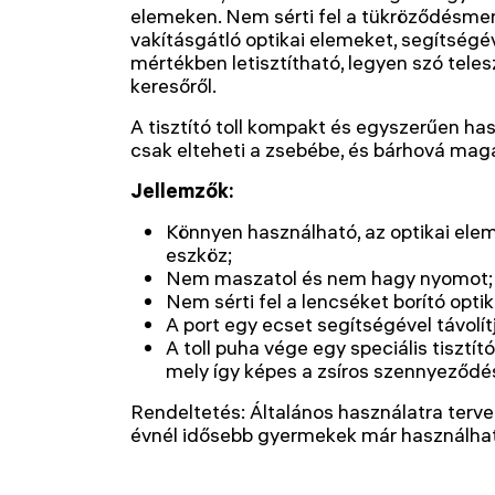
elemeken. Nem sérti fel a tükröződésmen
vakításgátló optikai elemeket, segítségév
mértékben letisztítható, legyen szó tele
keresőről.
A tisztító toll kompakt és egyszerűen ha
csak elteheti a zsebébe, és bárhová magá
Jellemzők:
Könnyen használható, az optikai elem
eszköz;
Nem maszatol és nem hagy nyomot;
Nem sérti fel a lencséket borító opti
A port egy ecset segítségével távolítj
A toll puha vége egy speciális tisztí
mely így képes a zsíros szennyeződés
Rendeltetés: Általános használatra terv
évnél idősebb gyermekek már használhat