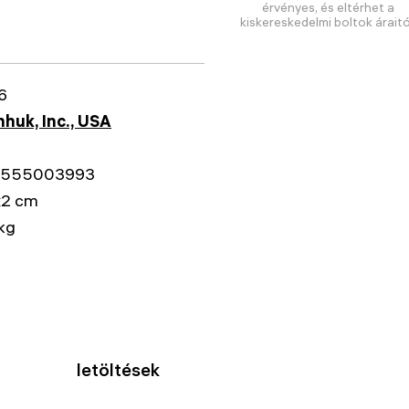
érvényes, és eltérhet a
kiskereskedelmi boltok áraitó
6
huk, Inc., USA
555003993
x2 cm
kg
letöltések