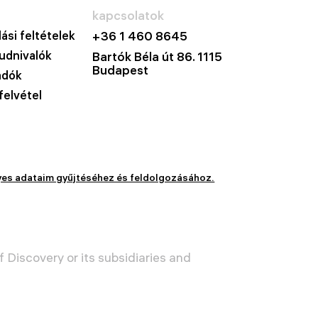
kapcsolatok
ási feltételek
+36 1 460 8645
udnivalók
Bartók Béla út 86. 1115
Budapest
adók
felvétel
yes adataim gyűjtéséhez és feldolgozásához.
 Discovery or its subsidiaries and