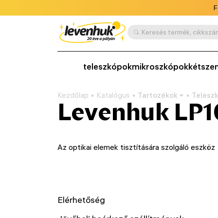
F
teleszkópok
mikroszkópok
kétsze
Kezdőlap
Katalógus
Tartozékok
Telesz
Levenhuk LP10 
Az optikai elemek tisztítására szolgáló eszköz
Elérhetőség