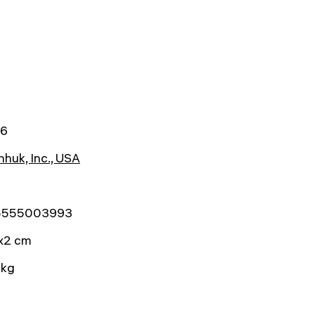
46
huk, Inc., USA
5555003993
x2 cm
 kg