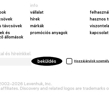
info
pok
vállalat
felhasznál
csövek
hírek
hasznos t
 távcsövek
márkák
viszontel
ek és
promóciós anyagok
kapcsolat
lző állomások
l és híreinkkel.
beküldés
Hozzájárulok személ
 2002–2026 Levenhuk, Inc.
affiliates. Discovery and related logos are trademarks of