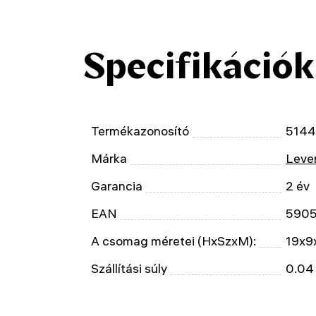
Specifikációk
Termékazonosító
514
Márka
Leven
Garancia
2 év
EAN
590
A csomag méretei (HxSzxM):
19x9
Szállítási súly
0.04