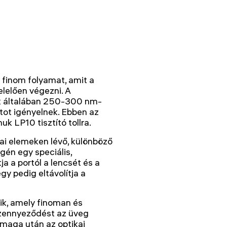
a finom folyamat, amit a
lelően végezni. A
ek általában 250-300 nm-
tot igényelnek. Ebben az
k LP10 tisztító tollra.
ikai elemeken lévő, különböző
gén egy speciális,
a a portól a lencsét és a
y pedig eltávolítja a
jlik, amely finoman és
szennyeződést az üveg
 maga után az optikai