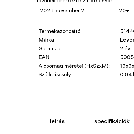
Jövőbeli beérkező szállítmányok
2026. november 2
20+
Termékazonosító
5144
Márka
Leven
Garancia
2 év
EAN
5905
A csomag méretei (HxSzxM):
19x9
Szállítási súly
0.04 
leírás
specifikációk