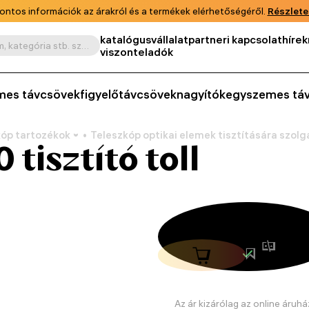
ontos információk az árakról és a termékek elérhetőségéről.
Részlete
katalógus
vállalat
partneri kapcsolat
hírek
Keresés termék, cikkszám, kategória stb. szerint
viszonteladók
mes távcsövek
figyelőtávcsövek
nagyítók
egyszemes tá
kóp tartozékok
Teleszkóp optikai elemek tisztítására szolg
tisztító toll
Az ár kizárólag az online áruhá