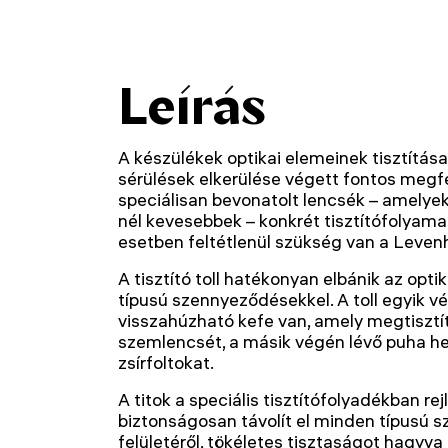
Leírás
A készülékek optikai elemeinek tisztítás
sérülések elkerülése végett fontos megfe
speciálisan bevonatolt lencsék – amely
nél kevesebbek – konkrét tisztítófolyama
esetben feltétlenül szükség van a Levenhu
A tisztító toll hatékonyan elbánik az opt
típusú szennyeződésekkel. A toll egyik vé
visszahúzható kefe van, amely megtisztítj
szemlencsét, a másik végén lévő puha heg
zsírfoltokat.
A titok a speciális tisztítófolyadékban re
biztonságosan távolít el minden típusú 
felületéről, tökéletes tisztaságot hagyva