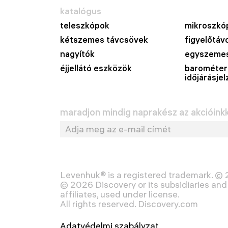
katalógus
teleszkópok
mikroszkó
kétszemes távcsövek
figyelőtáv
nagyítók
egyszemes
éjjellátó eszközök
barométer
időjárásje
maradjon mindig naprakész az akcióinkka
Levenhuk® is a registered trademark. ©
© 2026 Discovery or its subsidiaries and 
affiliates, used under license.
All rights reserved. Discovery.com
Adatvédelmi szabályzat