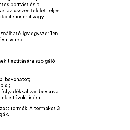
tes borítást és a
el az összes felület teljes
szkóplencséről vagy
sználható, így egyszerűen
val viheti.
ek tisztítására szolgáló
kai bevonatot;
a el;
tó folyadékkal van bevonva,
ek eltávolítására.
ezett termék. A terméket 3
ják.