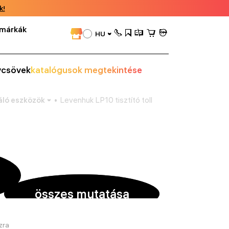
k!
márkák
HU
vcsövek
katalógusok megtekintése
áló eszközök
Levenhuk LP10 tisztító toll
összes mutatása
zra