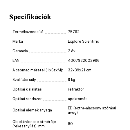
Specifikációk
Termékazonosító
75762
Márka
Explore Scientific
Garancia
2 év
EAN
4007922002996
A csomag méretei (HxSzxM):
32x39x21 cm
Szállítási súly
9 kg
Optikai kialakítás
refraktor
Optikai rendszer
apokromát
ED (extra-alacsony szórású
Optikai elemek anyaga
üveg)
Objektívlencse átmérője
80
(rekesznyílás), mm