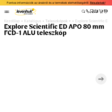
Fontos információk az árakról és a termékek elérhetőségéről.
Részletek!
Kezdőlap
Katalógus
Teleszkópok
Explore Scientific E
Explore Scientific ED APO 80 mm
FCD-1 ALU teleszkóp