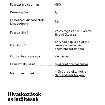
Fókusztávolság, mm
480
Rekesznyílás
f/6
Felbontási küszöbérték,
1.6
ívmásodperc
2"-es fogasléc 10:1 arányú
Fókusz-állító
finomfókusszal
porvédő sapka a nyitott
Kiegészítő
rekesznyíláshoz és
szemlencsetartóhoz
Optikai tubus anyaga
alumínium
Felhasználói szint
gyakorlott felhasználók
mélyég-objektumok
,
a
Megfigyelt objektum
Naprendszer bolygói
Hivatkozások
és letöltések