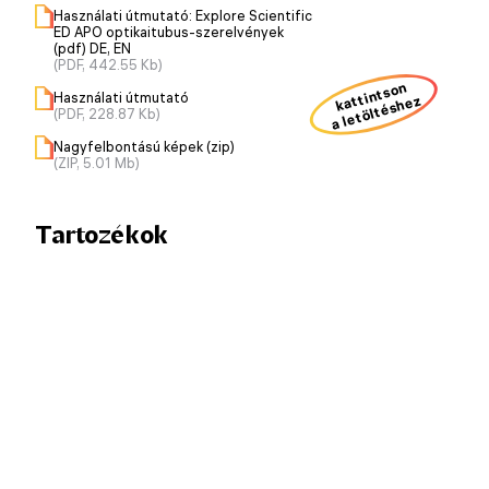
Használati útmutató: Explore Scientific
ED APO optikaitubus-szerelvények
(pdf) DE, EN
(PDF, 442.55 Kb)
kattintson
Használati útmutató
a letöltéshez
(PDF, 228.87 Kb)
Nagyfelbontású képek (zip)
(ZIP, 5.01 Mb)
Tartozékok