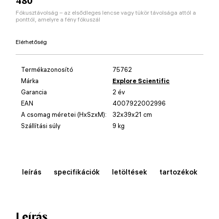
480
Fókusztávolság – az elsődleges lencse vagy tükör távolsága attól a
ponttól, amelyre a fény fókuszál
Elérhetőség
Termékazonosító
75762
Márka
Explore Scientific
Garancia
2 év
EAN
4007922002996
A csomag méretei (HxSzxM):
32x39x21 cm
Szállítási súly
9 kg
leírás
specifikációk
letöltések
tartozékok
Leírás