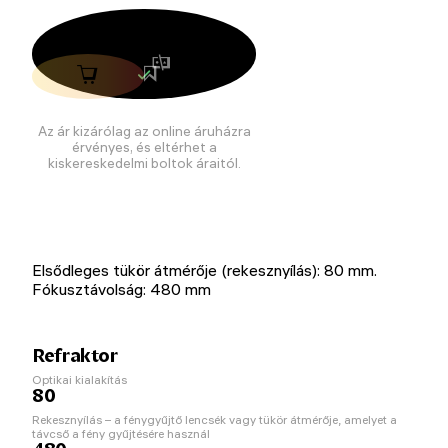
Az ár kizárólag az online áruházra
érvényes, és eltérhet a
kiskereskedelmi boltok áraitól.
Elsődleges tükör átmérője (rekesznyílás): 80 mm.
Fókusztávolság: 480 mm
Refraktor
Optikai kialakítás
80
Rekesznyílás – a fénygyűjtő lencsék vagy tükör átmérője, amelyet a
távcső a fény gyűjtésére használ