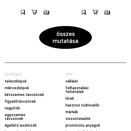
összes
mutatása
katalógus
info
teleszkópok
vállalat
mikroszkópok
felhasználási
feltételek
kétszemes távcsövek
hírek
figyelőtávcsövek
hasznos tudnivalók
nagyítók
márkák
egyszemes
távcsövek
viszonteladók
éjjellátó eszközök
promóciós anyagok