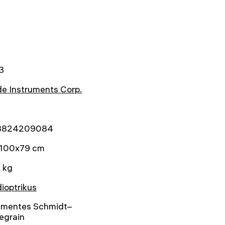
3
e Instruments Corp.
3824209084
100x79 cm
 kg
ioptrikus
mentes Schmidt–
egrain