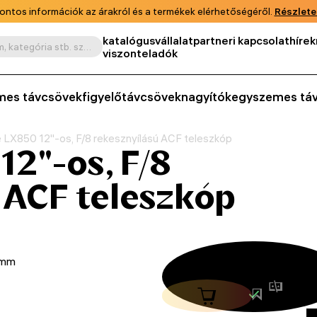
ontos információk az árakról és a termékek elérhetőségéről.
Részlete
katalógus
vállalat
partneri kapcsolat
hírek
Keresés termék, cikkszám, kategória stb. szerint
viszonteladók
mes távcsövek
figyelőtávcsövek
nagyítók
egyszemes tá
LX850 12"-os, F/8 rekesznyílású ACF teleszkóp
2"-os, F/8
 ACF teleszkóp
 mm