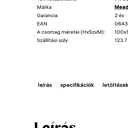
Márka
Mead
Garancia
2 év
EAN
0643
A csomag méretei (HxSzxM):
100x
Szállítási súly
123.7
leírás
specifikációk
letöltése
Leírás