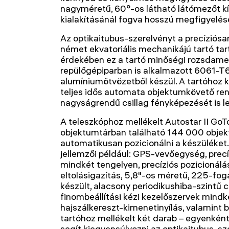
nagyméretű, 60°-os látható látómezőt kín
kialakításánál fogva hosszú megfigyelése
Az optikaitubus-szerelvényt a precízió
német ekvatoriális mechanikájú tartó tart
érdekében ez a tartó minőségi rozsdamen
repülőgépiparban is alkalmazott 6061-
alumíniumötvözetből készül. A tartóhoz
teljes idős automata objektumkövető rend
nagyságrendű csillag fényképezését is le
A teleszkóphoz mellékelt Autostar II GoT
objektumtárban található 144 000 objek
automatikusan pozicionálni a készüléket.
jellemzői például: GPS-vevőegység, pre
mindkét tengelyen, precíziós pozicionálás
eltolásigazítás, 5,8"-os méretű, 225-foga
készült, alacsony periodikushiba-szintű 
finombeállítási kézi kezelőszervek mindk
hajszálkereszt-kimenetinyílás, valamint 
tartóhoz mellékelt két darab – egyenkén
segít kiegyensúlyozni az optikaitubus-sz