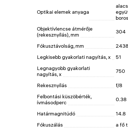
alacs
Optikai elemek anyaga
együ
boros
Objektívlencse átmérője
304
(rekesznyílás), mm
Fókusztávolság, mm
243
Legkisebb gyakorlati nagyítás, x
51
Legnagyobb gyakorlati
750
nagyítás, x
Rekesznyílás
f/8
Felbontási küszöbérték,
0.38
ívmásodperc
Határmagnitúdó
14.8
Fókuszálás
a fő 