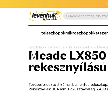
F
teleszkópok
mikroszkópok
kétsze
Kezdőlap
Katalógus
Teleszkópok
Meade 
Meade LX850 1
rekesznyílású
Továbbfejlesztett kómahibamentes teleszkóp.
Rekesznyílás: 304 mm. Fókusztávolság: 2438