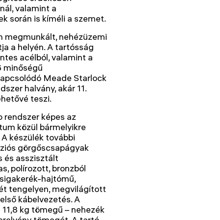
ál, valamint a
k során is kíméli a szemet.
san megmunkált, nehézüzemi
ja a helyén. A tartósság
tes acélból, valamint a
T6 minőségű
 kapcsolódó Meade Starlock
szer halvány, akár 11.
hetővé teszi.
o rendszer képes az
tum közül bármelyikre
 A készülék további
cíziós görgőscsapágyak
 és asszisztált
s, polírozott, bronzból
csigakerék-hajtómű,
ét tengelyen, megvilágított
belső kábelvezetés. A
t 11,8 kg tömegű – nehezék
erelvény tömegét. A tartó