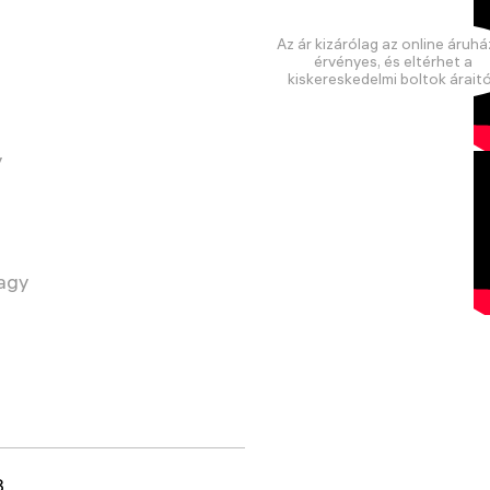
Az ár kizárólag az online áruhá
érvényes, és eltérhet a
kiskereskedelmi boltok áraitó
y
vagy
3