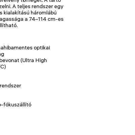
elni. A teljes rendszer egy
us kialakítású háromlábú
 magassága a 74–114 cm-es
lítható.
ómahibamentes optikai
ág
evonat (Ultra High
TC)
rendszer
-fókuszállító