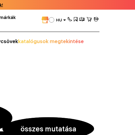
k!
márkák
HU
vcsövek
katalógusok megtekintése
összes mutatása