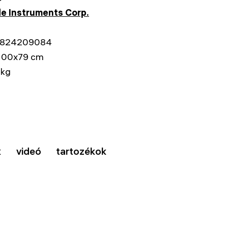
e Instruments Corp.
824209084
100x79 cm
 kg
k
videó
tartozékok