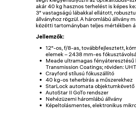
akár 40 kg hasznos terhelést is képes kez
3" vastagságú lábakkal ellátott, robuszt
állványhoz rögzül. A háromlábú állvány
közötti tartományban teljes mértékben ál
Jellemzők:
12"-os, f/8-as, továbbfejlesztett, k
elemek – 2438 mm-es fókusztávols
Meade ultramagas fényáteresztésű b
Transmission Coatings; röviden: UH
Crayford stílusú fókuszállító
40 kg-os teherbírás a műszerekhez
StarLock automata objektumkövető 
AutoStar II GoTo rendszer
Nehézüzemi háromlábú állvány
Képeltolásmentes, elektronikus mikro