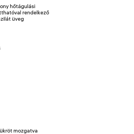
ony hőtágulási
tthatóval rendelkező
zilát üveg
8
tükröt mozgatva