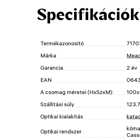
Specifikációk
Termékazonosító
7170
Márka
Mead
Garancia
2 év
EAN
064
A csomag méretei (HxSzxM):
100x
Szállítási súly
123.7
Optikai kialakítás
katad
kóma
Optikai rendszer
Cass