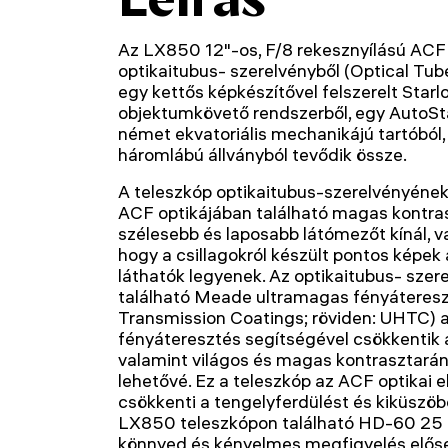
Az LX850 12"-os, F/8 rekesznyílású ACF
optikaitubus- szerelvényből (Optical Tub
egy kettős képkészítővel felszerelt Starl
objektumkövető rendszerből, egy AutoSta
német ekvatoriális mechanikájú tartóból
háromlábú állványból tevődik össze.
A teleszkóp optikaitubus-szerelvényének 
ACF optikájában található magas kontra
szélesebb és laposabb látómezőt kínál, v
hogy a csillagokról készült pontos képek 
láthatók legyenek. Az optikaitubus- szer
található Meade ultramagas fényáteresz
Transmission Coatings; röviden: UHTC) a 
fényáteresztés segítségével csökkentik
valamint világos és magas kontrasztarán
lehetővé. Ez a teleszkóp az ACF optikai
csökkenti a tengelyferdülést és kiküszöbö
LX850 teleszkópon található HD-60 25
könnyed és kényelmes megfigyelés elős