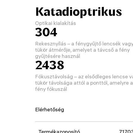
Katadioptrikus
Optikai kialakítás
304
Rekesznyílás – a fénygyűjtő lencsék vag
tükör átmérője, amelyet a távcső a fény
gyűjtésére használ
2438
Fókusztávolság – az elsődleges lencse 
tükör távolsága attól a ponttól, amelyre a
fény fókuszál
Elérhetőség
Termékazonosító
7170