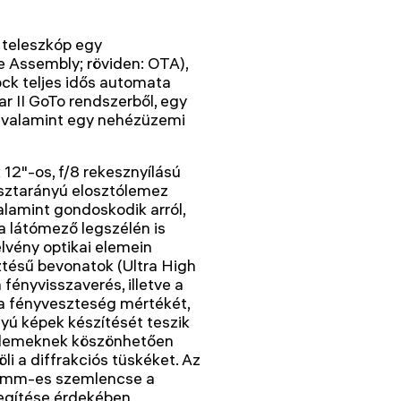
 teleszkóp egy
e Assembly; röviden: OTA),
ock teljes idős automata
r II GoTo rendszerből, egy
, valamint egy nehézüzemi
12"-os, f/8 rekesznyílású
sztarányú elosztólemez
alamint gondoskodik arról,
a látómező legszélén is
elvény optikai elemein
tésű bevonatok (Ultra High
fényvisszaverés, illetve a
 a fényveszteség mértékét,
yú képek készítését teszik
 elemeknek köszönhetően
li a diffrakciós tüskéket. Az
 mm-es szemlencse a
egítése érdekében