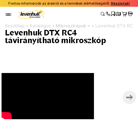
Fontos információk az árakról és a termékek elérhetőségéről.
Részletek!
Kezdőlap
Katalógus
Mikroszkópok
Levenhuk DTX RC4 t
Levenhuk DTX RC4
távirányítható mikroszkóp