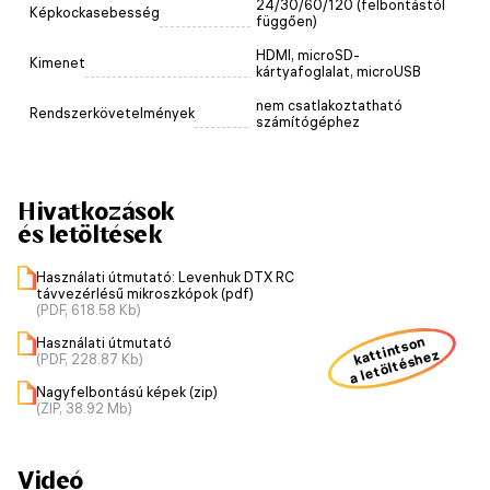
24/30/60/120 (felbontástól
Képkockasebesség
függően)
HDMI, microSD-
Kimenet
kártyafoglalat, microUSB
nem csatlakoztatható
Rendszerkövetelmények
számítógéphez
Hivatkozások
és letöltések
Használati útmutató: Levenhuk DTX RC
távvezérlésű mikroszkópok (pdf)
(PDF, 618.58 Kb)
kattintson
Használati útmutató
a letöltéshez
(PDF, 228.87 Kb)
Nagyfelbontású képek (zip)
(ZIP, 38.92 Mb)
Videó