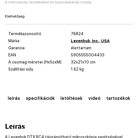
A mikroszkóp rendeltetése és használatának módja
Elérhetőség
Termékazonosító
76824
Márka
Levenhuk, Inc., USA
Garancia
élettartam
EAN
5905555004433
A csomag méretei (HxSzxM):
32x21x10 cm
Szállítási súly
1.62 kg
leírás
specifikációk
letöltések
videó
tartozékok
Leírás
A Levenhuk DTX RC4 távirányítható mikroszkópja segítségével