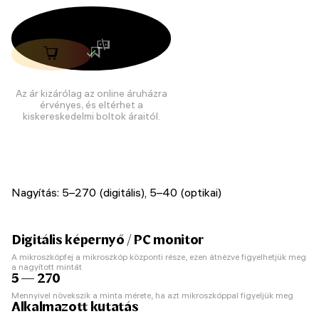
Az ár kizárólag az online áruházra
érvényes, és eltérhet a
kiskereskedelmi boltok áraitól.
Nagyítás: 5–270 (digitális), 5–40 (optikai)
Digitális képernyő / PC monitor
A mikroszkópfej a mikroszkóp központi része, ezen átnézve figyelhetjük meg
a nagyított mintát
5 — 270
Mennyivel növekszik a minta mérete, ha azt mikroszkóppal figyeljük meg
Alkalmazott kutatás