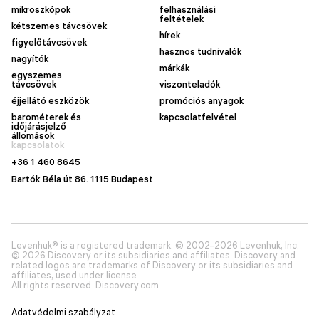
mikroszkópok
felhasználási
feltételek
kétszemes távcsövek
hírek
figyelőtávcsövek
hasznos tudnivalók
nagyítók
márkák
egyszemes
távcsövek
viszonteladók
éjjellátó eszközök
promóciós anyagok
barométerek és
kapcsolatfelvétel
időjárásjelző
állomások
kapcsolatok
+36 1 460 8645
Bartók Béla út 86. 1115 Budapest
Levenhuk® is a registered trademark. © 2002–2026 Levenhuk, Inc.
© 2026 Discovery or its subsidiaries and affiliates. Discovery and
related logos are trademarks of Discovery or its subsidiaries and
affiliates, used under license.
All rights reserved. Discovery.com
Adatvédelmi szabályzat