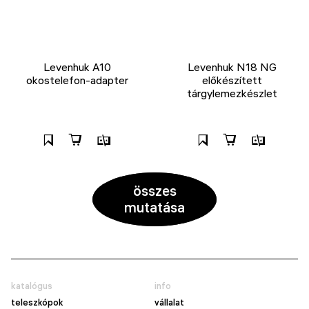
Levenhuk A10
Levenhuk N18 NG
okostelefon-adapter
előkészített
tárgylemezkészlet
összes
mutatása
katalógus
info
teleszkópok
vállalat