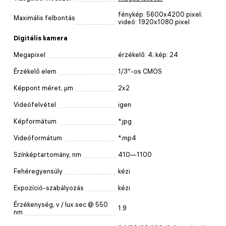
fénykép: 5600x4200 pixel;
Maximális felbontás
videó: 1920x1080 pixel
Digitális kamera
Megapixel
érzékelő: 4; kép: 24
Érzékelő elem
1/3''-os CMOS
Képpont méret, μm
2x2
Videófelvétel
igen
Képformátum
*.jpg
Videóformátum
*.mp4
Színképtartomány, nm
410—1100
Fehéregyensúly
kézi
Expozíció-szabályozás
kézi
Érzékenység, v / lux.sec @ 550
1.9
nm