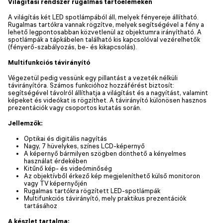
Világítási rendszer rugalmas tartóelemeken
A világítás két LED spotlámpából áll, melyek fényereje állítható.
Rugalmas tartókra vannak rögzítve, melyek segítségével a fény a
lehető legpontosabban közvetlenül az objektumra irányítható. A
spotlámpák a tápkábelen található kis kapcsolóval vezérelhetők
(fényerő-szabályozás, be- és kikapcsolás).
Multifunkciós távirányító
Végezetül pedig vessünk egy pillantást a vezeték nélküli
távirányítóra. Számos funkcióhoz hozzáférést biztosít:
segítségével távolról állíthatja a világítást és a nagyítást, valamint
képeket és videókat is rögzíthet. A távirányító különösen hasznos
prezentációk vagy csoportos kutatás során.
Jellemzők:
Optikai és digitális nagyítás
Nagy, 7 hüvelykes, színes LCD-képernyő
A képernyő bármilyen szögben dönthető a kényelmes
használat érdekében
Kitűnő kép- és videóminőség
Az objektívből érkező kép megjeleníthető külső monitoron
vagy TV képernyőjén
Rugalmas tartókra rögzített LED-spotlámpák
Multifunkciós távirányító, mely praktikus prezentációk
tartásához
A készlet tartalma: