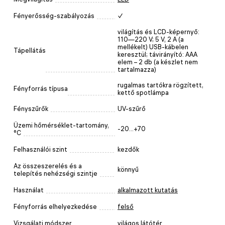
Fényerősség-szabályozás
✓
világítás és LCD-képernyő:
110—220 V; 5 V, 2 A (a
mellékelt) USB-kábelen
Tápellátás
keresztül; távirányító: AAA
elem – 2 db (a készlet nem
tartalmazza)
rugalmas tartókra rögzített,
Fényforrás típusa
kettő spotlámpa
Fényszűrők
UV-szűrő
Üzemi hőmérséklet-tartomány,
-20...+70
°C
Felhasználói szint
kezdők
Az összeszerelés és a
könnyű
telepítés nehézségi szintje
Használat
alkalmazott kutatás
Fényforrás elhelyezkedése
felső
Vizsgálati módszer
világos látótér