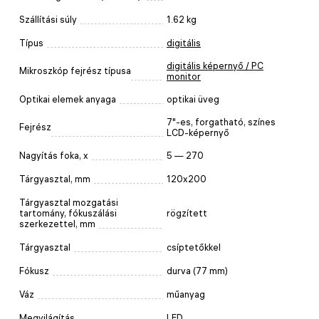
Szállítási súly
1.62 kg
Típus
digitális
digitális képernyő / PC
Mikroszkóp fejrész típusa
monitor
Optikai elemek anyaga
optikai üveg
7"-es, forgatható, színes
Fejrész
LCD-képernyő
Nagyítás foka, x
5 — 270
Tárgyasztal, mm
120x200
Tárgyasztal mozgatási
tartomány, fókuszálási
rögzített
szerkezettel, mm
Tárgyasztal
csíptetőkkel
Fókusz
durva (77 mm)
Váz
műanyag
Megvilágítás
LED