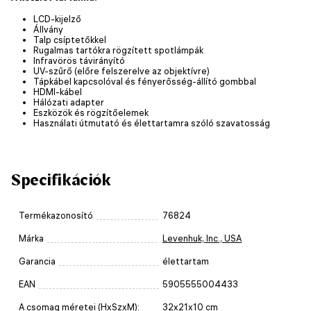
LCD-kijelző
Állvány
Talp csíptetőkkel
Rugalmas tartókra rögzített spotlámpák
Infravörös távirányító
UV-szűrő (előre felszerelve az objektívre)
Tápkábel kapcsolóval és fényerősség-állító gombbal
HDMI-kábel
Hálózati adapter
Eszközök és rögzítőelemek
Használati útmutató és élettartamra szóló szavatosság
Specifikációk
Termékazonosító
76824
Márka
Levenhuk, Inc., USA
Garancia
élettartam
EAN
5905555004433
A csomag méretei (HxSzxM):
32x21x10 cm