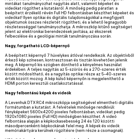
mintákat tanulmányozhat nagyítás alatt, valamint képeket és
videókat rögzíthet a kutatásról. A minőség pedig páratlan: a
beépített érzékelő révén Full HD felbontásban készíthet képeket és
videókat! Ilyen optikai és digitális tulajdonságokkal a megfigyelt
objektumok összes részletét rögzítheti, és a lehető legnagyobb
részletességgel tanulmányozhatja. A mikroszkóp kitűnő segítséget
jelent az elektronikai berendezések javítása, az ékszerek
felbecslése és a geológiai minták tanulmányozása során.
Nagy, forgatható LCD-képernyő
A beépített képernyő 7 hüvelykes átlóval rendelkezik. Az objektívből
érkező kép színesen, kontrasztosan és tisztán kivehetően jelenik
meg. A képernyő kis szögben dönthető a kényelmes használat
érdekében. A teljes nagyítás az 5-szörös és a 270-szeres érték
között módosítható, és a nagyítás optikai része az 5–40-szeres
érték között mozog. A kép külső képernyőn is megjeleníthető a
HDMI porton keresztüli csatlakoztatással.
Nagy felbontású képek és videók
A Levenhuk DTX RC4 mikroszkópja segítségével elmentheti digitális
formátumban a kutatást. A felvételek minősége rendkívüli:
fényképeket 5600x4200 pixeles felbontásban, videókat pedig
1920x1080 pixeles (Full HD) minőségben készíthet. A videó
felbontása alapján a képkockasebesség 24 és 120 közötti
másodpercenkénti képkockának felel meg. A képek és videók
memóriakártyára kerülnek rögzítésre (nem része a csomagnak).