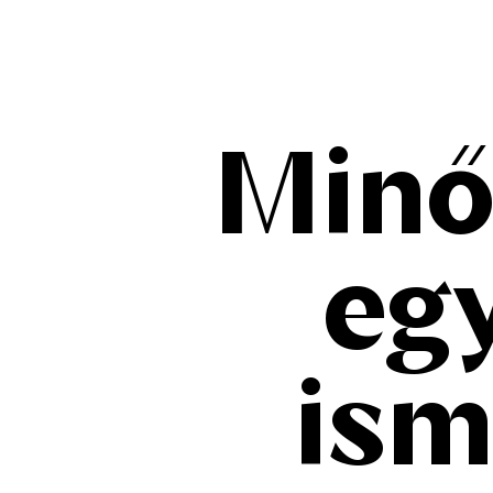
Minő
egy
ism