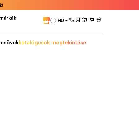
k!
márkák
HU
vcsövek
katalógusok megtekintése