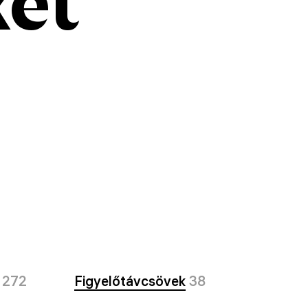
ket
272
Figyelőtávcsövek
38