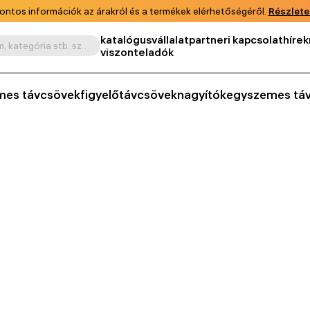
ontos információk az árakról és a termékek elérhetőségéről.
Részlete
katalógus
vállalat
partneri kapcsolat
hírek
Keresés termék, cikkszám, kategória stb. szerint
viszonteladók
mes távcsövek
figyelőtávcsövek
nagyítók
egyszemes tá