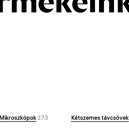
rmékein
Mikroszkópok
273
Kétszemes távcsövek