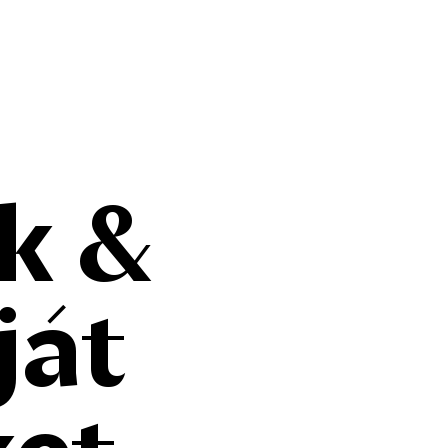
k &
ját