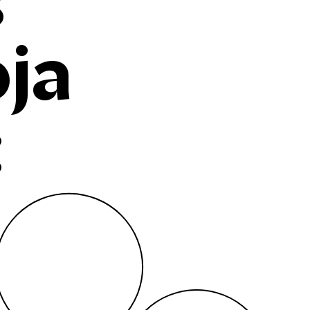
s
ja
: