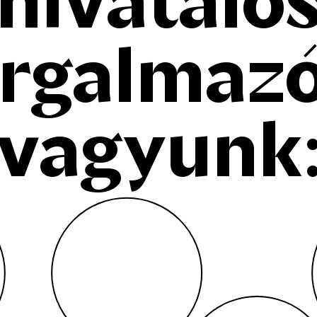
hivatalo
orgalmazó
vagyunk