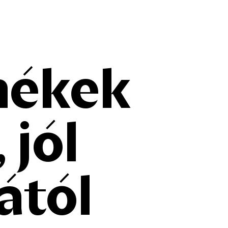
mékek
 jól
ától