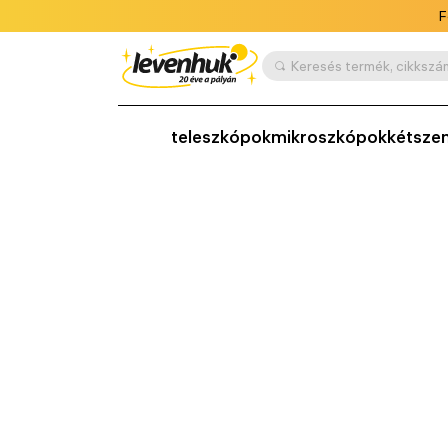
F
teleszkópok
mikroszkópok
kétsze