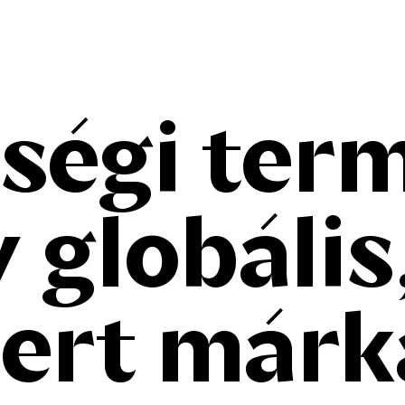
ségi ter
 globális,
ert márk