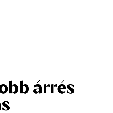
obb árrés
ás