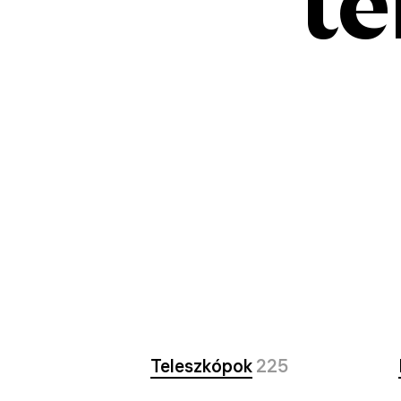
te
Teleszkópok
225