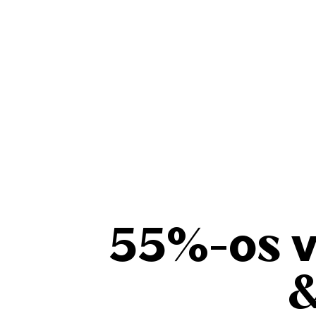
55%-os v
&