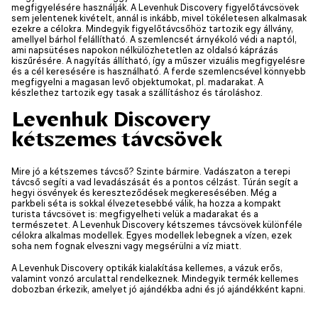
megfigyelésére használják. A Levenhuk Discovery figyelőtávcsövek
sem jelentenek kivételt, annál is inkább, mivel tökéletesen alkalmasak
ezekre a célokra. Mindegyik figyelőtávcsőhöz tartozik egy állvány,
amellyel bárhol felállítható. A szemlencsét árnyékoló védi a naptól,
ami napsütéses napokon nélkülözhetetlen az oldalsó káprázás
kiszűrésére. A nagyítás állítható, így a műszer vizuális megfigyelésre
és a cél keresésére is használható. A ferde szemlencsével könnyebb
megfigyelni a magasan levő objektumokat, pl. madarakat. A
készlethez tartozik egy tasak a szállításhoz és tároláshoz.
Levenhuk Discovery
kétszemes távcsövek
Mire jó a kétszemes távcső? Szinte bármire. Vadászaton a terepi
távcső segíti a vad levadászását és a pontos célzást. Túrán segít a
hegyi ösvények és kereszteződések megkeresésében. Még a
parkbeli séta is sokkal élvezetesebbé válik, ha hozza a kompakt
turista távcsövet is: megfigyelheti velük a madarakat és a
természetet. A Levenhuk Discovery kétszemes távcsövek különféle
célokra alkalmas modellek. Egyes modellek lebegnek a vízen, ezek
soha nem fognak elveszni vagy megsérülni a víz miatt.
A Levenhuk Discovery optikák kialakítása kellemes, a vázuk erős,
valamint vonzó arculattal rendelkeznek. Mindegyik termék kellemes
dobozban érkezik, amelyet jó ajándékba adni és jó ajándékként kapni.