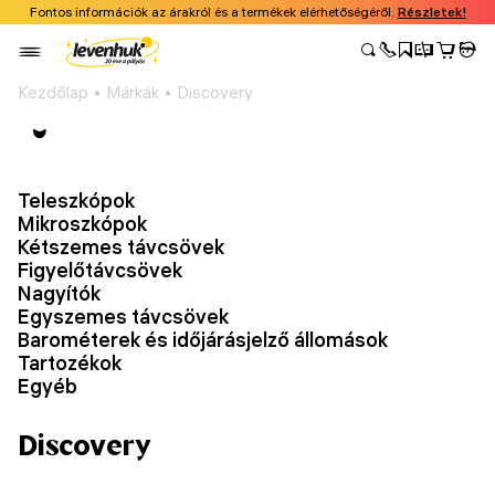
Fontos információk az árakról és a termékek elérhetőségéről.
Részletek!
Kezdőlap
Márkák
Discovery
Teleszkópok
Mikroszkópok
Kétszemes távcsövek
Figyelőtávcsövek
Nagyítók
Egyszemes távcsövek
Barométerek és időjárásjelző állomások
Tartozékok
Egyéb
Discovery