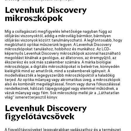
Levenhuk Discovery
mikroszkópok
Míg a csillagászati megfigyelés lehetősége nagyban függ az
időjárási viszonyoktól, addig a mikrovilág bármikor, bármilyen
időjárási viszonyok között tanulmányozható. A legfontosabb, hogy
megbízható optikai műszerünk legyen. A Levenhuk Discovery
mikroszkópokat tanuláshoz, hobbihoz és munkához. Az LCD-
képernyős Levenhuk Discovery mikroszkópok azonnal használható
megoldást kínálnak a geológus, az állatorvos, az éremgyűjtő, az
ékszerész és sok más szakember számára. A márka biológiai
mikroszkópjai, a digitális mikroszkópokat is beleértve, könnyedén
kielégítik mind az amatőrök, mind a szakemberek igényeit. A
modellválaszték a legegyszerűbb mikroszkópoktól a haladókig
terjed. Az optika műanyag vagy akromatikus üveg, a mikroszkópok
alsó és kombinált megvilágítással, finom vagy durva fókuszálással
rendelkeznek, hálózati tápegységgel vagy elemmel működnek, a
vázuk műanyag vagy fém. Sok mikroszkóp mellé jár a „Láthatatlan
világ” ismeretterjesztő könyv.
Levenhuk Discovery
figyelőtávcsövek
A figyelőtávcsöveket leggyakrabban vadászathoz és a természet