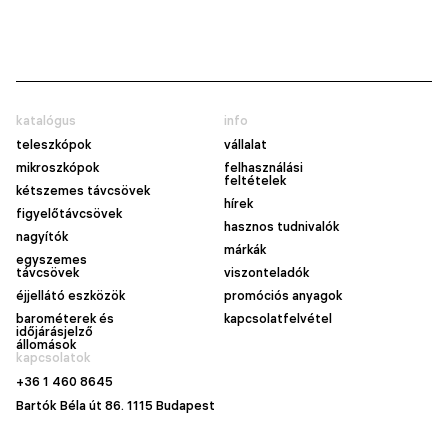
katalógus
info
teleszkópok
vállalat
mikroszkópok
felhasználási
feltételek
kétszemes távcsövek
hírek
figyelőtávcsövek
hasznos tudnivalók
nagyítók
márkák
egyszemes
távcsövek
viszonteladók
éjjellátó eszközök
promóciós anyagok
barométerek és
kapcsolatfelvétel
időjárásjelző
állomások
kapcsolatok
+36 1 460 8645
Bartók Béla út 86. 1115 Budapest