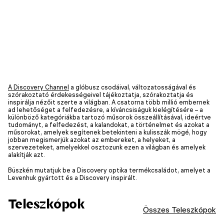
A Discovery Channel
a glóbusz csodáival, változatosságával és
szórakoztató érdekességeivel tájékoztatja, szórakoztatja és
inspirálja nézőit szerte a világban. A csatorna több millió embernek
ad lehetőséget a felfedezésre, a kíváncsiságuk kielégítésére – a
különböző kategóriákba tartozó műsorok összeállításával, ideértve
tudományt, a felfedezést, a kalandokat, a történelmet és azokat a
műsorokat, amelyek segítenek betekinteni a kulisszák mögé, hogy
jobban megismerjük azokat az embereket, a helyeket, a
szervezeteket, amelyekkel osztozunk ezen a világban és amelyek
alakítják azt.
Büszkén mutatjuk be a Discovery optika termékcsaládot, amelyet a
Levenhuk gyártott és a Discovery inspirált.
Teleszkópok
Összes Teleszkópok