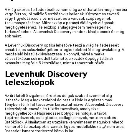
A világ sikeres felfedezéséhez nem elég az olthatatlan megismerési
vágy. Biztos, jól működő eszközök is kellenek. Kétszemes távcső
vagy figyelőtávcső a természet és a városok szépségeinek
tanulmányozásához. Mikroszkóp a parányi élőlények világának
megfigyeléséhez. Teleszkóp a világegyetem mélységeinek
fürkészéséhez. A Levenhuk Discovery mindezt kínálja önnek és még
sok mást.
A Levenhuk Discovery optika lehetővé teszi a világ felfedezését
annak teljes sokszínűségében: a legközelebbitől a legtávolabbiig. A
megfelelő készülék kiválasztása is könnyű, mivel a márka
választékában sok modell található, a kezdők éppúgy találnak
számukra megfelelő készüléket, mint a tapasztalt rókák.
Levenhuk Discovery
teleszkópok
Az űrt kitöltő izgalmas, érdekes dolgok szabad szemmel alig
láthatók. Még a legközelebbi égitest, a Hold is egészen más
fényben tűnik fel távcsövön keresztül nézve. A Levenhuk Discovery
teleszkópok lencsés és tükrös távcsövek, amelyekkel
megfigyelhetők a Naprendszer bolygói és holdjai, a távoli
tejútrendszerek, csillagködök, csillaghalmazok, meteorrajok és
üstökösök. A kínálatban az utazásra kényelmesen magunkkal vihető
kisméretű teleszkópok is vannak. Egyes modellekhez a „A nem üres
üresség” ismeretterjesztő könyv is jár.