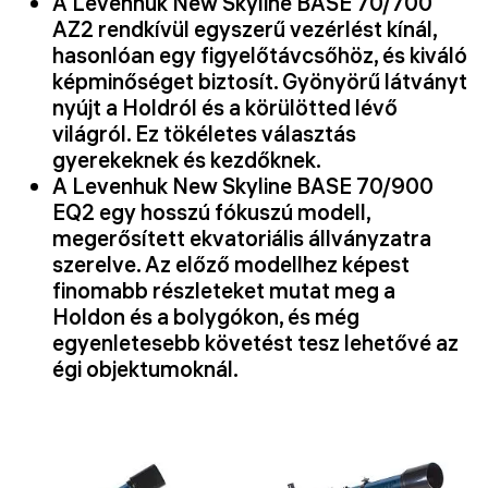
A Levenhuk New Skyline BASE 70/700
AZ2 rendkívül egyszerű vezérlést kínál,
hasonlóan egy figyelőtávcsőhöz, és kiváló
képminőséget biztosít. Gyönyörű látványt
nyújt a Holdról és a körülötted lévő
világról. Ez tökéletes választás
gyerekeknek és kezdőknek.
A Levenhuk New Skyline BASE 70/900
EQ2 egy hosszú fókuszú modell,
megerősített ekvatoriális állványzatra
szerelve. Az előző modellhez képest
finomabb részleteket mutat meg a
Holdon és a bolygókon, és még
egyenletesebb követést tesz lehetővé az
égi objektumoknál.