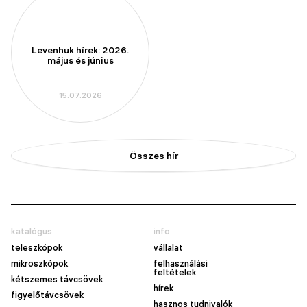
Levenhuk hírek: 2026.
május és június
15.07.2026
Összes hír
katalógus
info
teleszkópok
vállalat
mikroszkópok
felhasználási
feltételek
kétszemes távcsövek
hírek
figyelőtávcsövek
hasznos tudnivalók