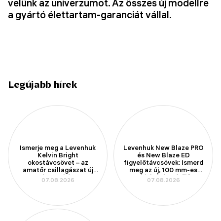
velünk az univerzumot. Az összes új modellre
a gyártó élettartam-garanciát vállal.
Legújabb hírek
Ismerje meg a Levenhuk
Levenhuk New Blaze PRO
Kelvin Bright
és New Blaze ED
okostávcsövet – az
figyelőtávcsövek: Ismerd
amatőr csillagászat új
meg az új, 100 mm-es
korszakát
objektívátmérőjű
07.08.2026
07.08.2026
modelleket