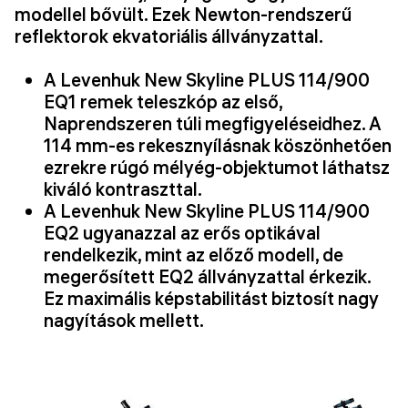
modellel bővült. Ezek Newton-rendszerű
reflektorok ekvatoriális állványzattal.
A Levenhuk New Skyline PLUS 114/900
EQ1 remek teleszkóp az első,
Naprendszeren túli megfigyeléseidhez. A
114 mm-es rekesznyílásnak köszönhetően
ezrekre rúgó mélyég-objektumot láthatsz
kiváló kontraszttal.
A Levenhuk New Skyline PLUS 114/900
EQ2 ugyanazzal az erős optikával
rendelkezik, mint az előző modell, de
megerősített EQ2 állványzattal érkezik.
Ez maximális képstabilitást biztosít nagy
nagyítások mellett.