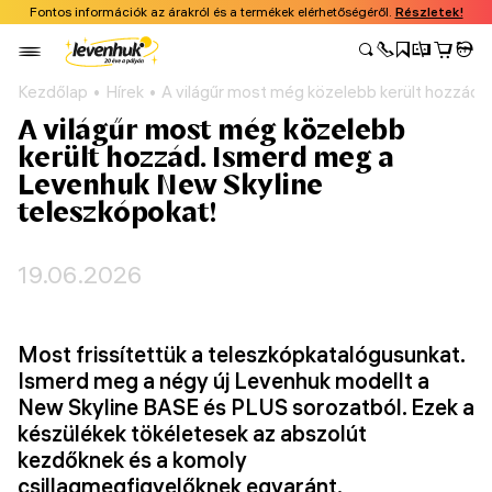
Fontos információk az árakról és a termékek elérhetőségéről.
Részletek!
Kezdőlap
Hírek
A világűr most még közelebb került hozzád.
A világűr most még közelebb
került hozzád. Ismerd meg a
Levenhuk New Skyline
teleszkópokat!
19.06.2026
Most frissítettük a teleszkópkatalógusunkat.
Ismerd meg a négy új Levenhuk modellt a
New Skyline BASE és PLUS sorozatból. Ezek a
készülékek tökéletesek az abszolút
kezdőknek és a komoly
csillagmegfigyelőknek egyaránt.