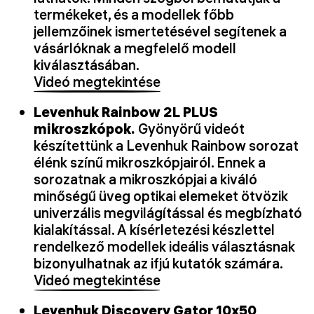
termékeket, és a modellek főbb
jellemzőinek ismertetésével segítenek a
vásárlóknak a megfelelő modell
kiválasztásában.
Videó megtekintése
Levenhuk Rainbow 2L PLUS
mikroszkópok.
Gyönyörű videót
készítettünk a Levenhuk Rainbow sorozat
élénk színű mikroszkópjairól. Ennek a
sorozatnak a mikroszkópjai a kiváló
minőségű üveg optikai elemeket ötvözik
univerzális megvilágítással és megbízható
kialakítással. A kísérletezési készlettel
rendelkező modellek ideális választásnak
bizonyulhatnak az ifjú kutatók számára.
Videó megtekintése
Levenhuk Discovery Gator 10x50