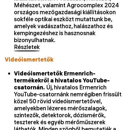
Méhészet, valamint Agrocomplex 2024
országos mezőgazdasági kiállításokon
sokféle optikai eszközt mutattunk be,
amelyek vadászathoz, halászathoz és
kempingezéshez is hasznosnak
bizonyulhatnak.
Részletek
Videóismertetők
Videóismertetők Ermenrich-
termékekről a hivatalos YouTube-
csatornán.
Új, hivatalos Ermenrich
YouTube-csatornánk nemrégiben frissült
közel 50 rövid videóismertetővel,
amelyekben lézeres mérőszalagok,
szintezők, detektorok, dózismérők,
teszterek és egyéb mérőműszerek
láthatók. Minden szögből bemutatják a