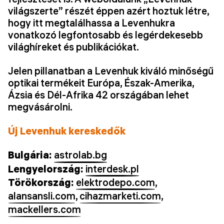
világszerte” részét éppen azért hoztuk létre,
hogy itt megtalálhassa a Levenhukra
vonatkozó legfontosabb és legérdekesebb
világhíreket és publikációkat.
Jelen pillanatban a Levenhuk kiváló minőségű
optikai termékeit Európa, Észak-Amerika,
Ázsia és Dél-Afrika 42 országában lehet
megvásárolni.
Új Levenhuk kereskedők
Bulgária:
astrolab.bg
Lengyelország:
interdesk.pl
Törökország:
elektrodepo.com
,
alansansli.com
,
cihazmarketi.com
,
mackellers.com