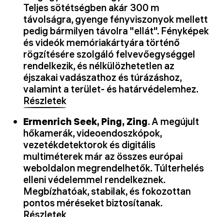
Teljes sötétségben akár 300 m
távolságra, gyenge fényviszonyok mellett
pedig bármilyen távolra "ellát". Fényképek
és videók memóriakártyára történő
rögzítésére szolgáló felvevőegységgel
rendelkezik, és nélkülözhetetlen az
éjszakai vadászathoz és túrázáshoz,
valamint a terület- és határvédelemhez.
Részletek
Ermenrich Seek, Ping, Zing
. A megújult
hőkamerák, videoendoszkópok,
vezetékdetektorok és digitális
multiméterek már az összes európai
weboldalon megrendelhetők. Túlterhelés
elleni védelemmel rendelkeznek.
Megbízhatóak, stabilak, és fokozottan
pontos méréseket biztosítanak.
Részletek