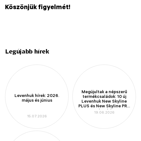
Köszönjük figyelmét!
Legújabb hírek
Megújultak a népszerű
Levenhuk hírek: 2026.
termékcsaládok: 10 új
május és június
Levenhuk New Skyline
PLUS és New Skyline PRO
teleszkóp
19.06.2026
15.07.2026