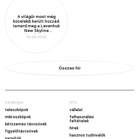
A világűr most még
közelebb került hozzád.
Ismerd meg a Levenhuk
New Skyline
teleszkópokat!
19.06.2026
Összes hír
katalógus
info
teleszkópok
vállalat
mikroszkópok
felhasználási
feltételek
kétszemes távcsövek
hírek
figyelőtávcsövek
hasznos tudnivalók
nagyítók