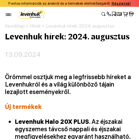
Fontos információk az árakról és a termékek elérhetőségéről.
Részletek!
Kezdőlap
Hírek
Levenhuk hírek: 2024. augusztus
Levenhuk hírek: 2024. augusztus
13.09.2024
Örömmel osztjuk meg a legfrissebb híreket a
Levenhukról és a világ különböző tájain
lezajlott eseményekről.
Új termékek
Levenhuk Halo 20X PLUS
. Az éjszakai
egyszemes távcső nappali és éjszakai
megfigyelésekhez egyaránt használható.