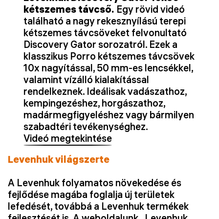
kétszemes távcső.
Egy rövid videó
található a nagy rekesznyílású terepi
kétszemes távcsöveket felvonultató
Discovery Gator sorozatról. Ezek a
klasszikus Porro kétszemes távcsövek
10x nagyítással, 50 mm-es lencsékkel,
valamint vízálló kialakítással
rendelkeznek. Ideálisak vadászathoz,
kempingezéshez, horgászathoz,
madármegfigyeléshez vagy bármilyen
szabadtéri tevékenységhez.
Videó megtekintése
Levenhuk világszerte
A Levenhuk folyamatos növekedése és
fejlődése magába foglalja új területek
lefedését, továbbá a Levenhuk termékek
fejlesztését is. A weboldalunk „Levenhuk